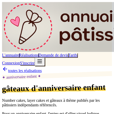
L'annuaire
Réalisations
Demande de devis
Tarifs
Connexion
S'inscrire
toutes les réalisations
✦
anniversaire enfant
✦
gâteaux d'anniversaire enfant
Number cakes, layer cakes et gâteaux à thème publiés par les
pâtissiers indépendants référencés.
Pour un anniversaire enfant, l'enjeu est d'allier visuel ludique