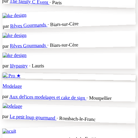
par
The family C Event
· Paris
Cake design
· Biars-sur-Cère
Rêves Gourmands
par
Cake design
· Biars-sur-Cère
Rêves Gourmands
par
Cake design
par
lilypastry
· Lauris
★ Pro ★
Modelage
par
Aux del'ices modelages et cake de sign
· Montpellier
Modelage
par
Le petit loup gourmand
· Rombach-le-Franc
Biscuit