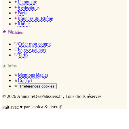
✦
L’annuaire
✦
Réalisations
✦
Paris
✦
Bouches-du-Rhône
✦
Rhône
★
Pâtissiers
♡
Créer mon compte
♡
Espace pâtissier
♡
Tarifs
Infos
★
★
Mentions légales
★
Contact
★
Préférences cookies
©
2026
AnnuaireDesPatissiers.fr
, Tous droits réservés
par Jessica & Jérémy
♥
Fait avec