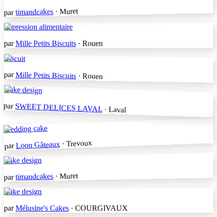
· Muret
timandcakes
par
Impression alimentaire
par
Mille Petits Biscuits
· Rouen
Biscuit
par
Mille Petits Biscuits
· Rouen
Cake design
par
SWEET DELICES LAVAL
· Laval
Wedding cake
· Trevoux
Loon Gâteaux
par
Cake design
· Muret
timandcakes
par
Cake design
par
Mélusine's Cakes
· COURGIVAUX