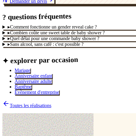
Demander un devis
? questions fréquentes
▸
Comment fonctionne un gender reveal cake ?
▸
Combien coûte une sweet table de baby shower ?
▸
Quel délai pour une commande baby shower ?
▸
Sans alcool, sans café : c'est possible ?
✦ explorer par occasion
Mariage
Anniversaire enfant
Anniversaire adulte
Baptême
Évènement d'entreprise
Toutes les réalisations