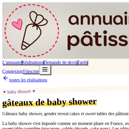
L'annuaire
Réalisations
Demande de devis
Tarifs
Connexion
S'inscrire
toutes les réalisations
✦
baby shower
✦
gâteaux de baby shower
Gâteaux baby shower, gender reveal cakes et sweet tables des pâtissie
La baby shower s'est imposée comme un moment phare en France, avec plu
sweet table complète (macarons, sablés décorés, cake pops). Les pâtissi