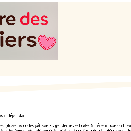
rs indépendants.
sieurs codes pâtissiers : gender reveal cake (intérieur rose ou bleu ré
ers indépendants référencés ici réalisent ces formats à la pièce ou en lo