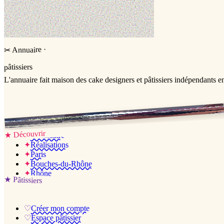
·
Annuaire
✂
pâtissiers
L'annuaire
fait maison
des cake designers et pâtissiers indépendants e
Jessica & Jérémy ♡
Découvrir
★
✦
L’annuaire
✦
Réalisations
✦
Paris
✦
Bouches-du-Rhône
✦
Rhône
★
Pâtissiers
♡
Créer mon compte
♡
Espace pâtissier