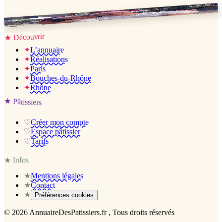
Jessica & Jérémy ♡
Découvrir
★
✦
L’annuaire
✦
Réalisations
✦
Paris
✦
Bouches-du-Rhône
✦
Rhône
★
Pâtissiers
♡
Créer mon compte
♡
Espace pâtissier
♡
Tarifs
Infos
★
★
Mentions légales
★
Contact
★
Préférences cookies
©
2026
AnnuaireDesPatissiers.fr
, Tous droits réservés