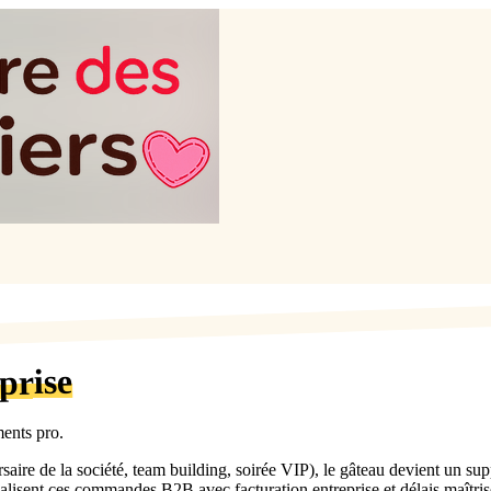
prise
ents pro.
saire de la société, team building, soirée VIP), le gâteau devient un s
alisent ces commandes B2B avec facturation entreprise et délais maîtris