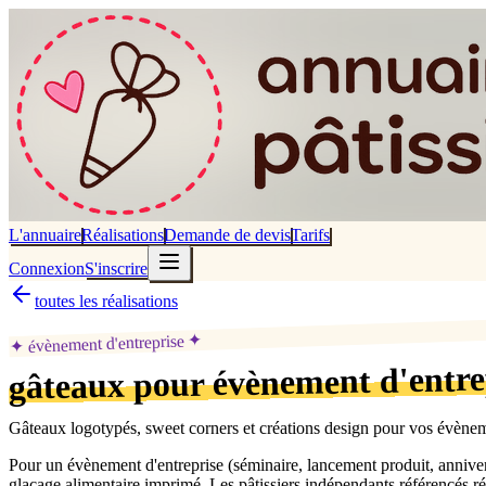
L'annuaire
Réalisations
Demande de devis
Tarifs
Connexion
S'inscrire
toutes les réalisations
✦
évènement d'entreprise
✦
gâteaux pour évènement d'entre
Gâteaux logotypés, sweet corners et créations design pour vos évènem
Pour un évènement d'entreprise (séminaire, lancement produit, anniver
glaçage alimentaire imprimé. Les pâtissiers indépendants référencés ré