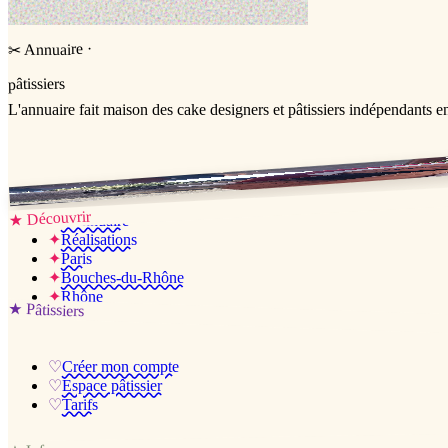
·
Annuaire
✂
pâtissiers
L'annuaire
fait maison
des cake designers et pâtissiers indépendants e
Jessica & Jérémy ♡
Découvrir
★
✦
L’annuaire
✦
Réalisations
✦
Paris
✦
Bouches-du-Rhône
✦
Rhône
★
Pâtissiers
♡
Créer mon compte
♡
Espace pâtissier
♡
Tarifs