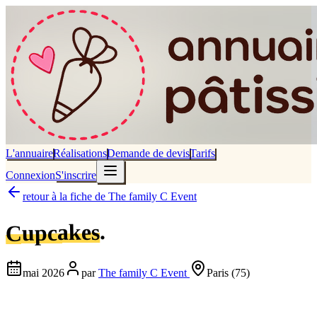
L'annuaire
Réalisations
Demande de devis
Tarifs
Connexion
S'inscrire
retour à la fiche de
The family C Event
.
Cupcakes
mai 2026
par
The family C Event
Paris
(75)