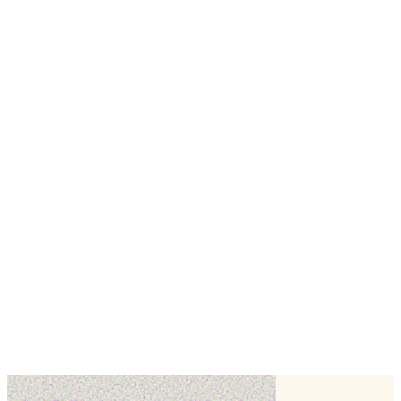
✦ Détails
Type :
Cupcakes
Occasion :
Évènement d'entreprise
Parts :
10
À partir de :
45
€
Bouquet de fleurs
Demander un devis
The family C Event
autres créations de
✂
voir toute la fiche
Cake design
Cake design
Biscuit