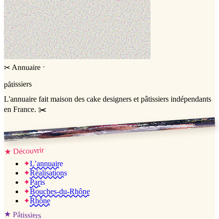
·
Annuaire
✂
pâtissiers
L'annuaire
fait maison
des cake designers et pâtissiers indépendants
en France. ✂️
Jessica & Jérémy ♡
Découvrir
★
✦
L’annuaire
✦
Réalisations
✦
Paris
✦
Bouches-du-Rhône
✦
Rhône
★
Pâtissiers