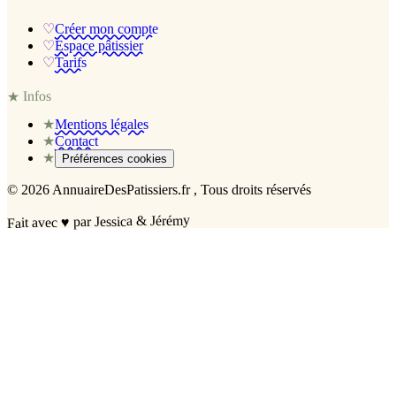
♡
Créer mon compte
♡
Espace pâtissier
♡
Tarifs
Infos
★
★
Mentions légales
★
Contact
★
Préférences cookies
©
2026
AnnuaireDesPatissiers.fr
, Tous droits réservés
par Jessica & Jérémy
♥
Fait avec