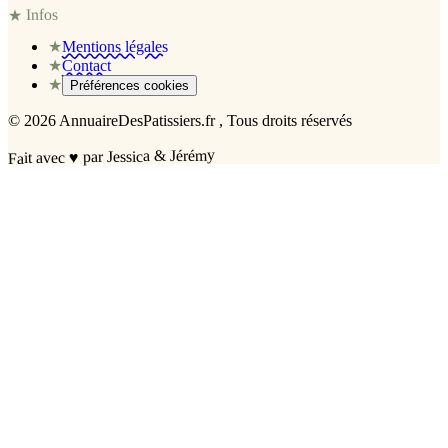
Infos
★
★
Mentions légales
★
Contact
★
Préférences cookies
©
2026
AnnuaireDesPatissiers.fr
, Tous droits réservés
par Jessica & Jérémy
♥
Fait avec