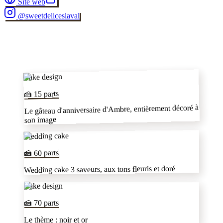
Site web
@
sweetdeliceslaval
✂
Cake design
parts
15
🍰
Le gâteau d'anniversaire d'Ambre, entièrement décoré à
son image
Wedding cake
parts
60
🍰
Wedding cake 3 saveurs, aux tons fleuris et doré
Cake design
🍰
70
parts
Le thème : noir et or