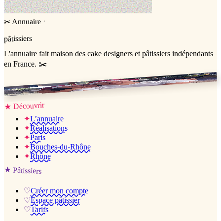
·
Annuaire
✂
pâtissiers
L'annuaire
fait maison
des cake designers et pâtissiers indépendants
en France. ✂️
Jessica & Jérémy ♡
Découvrir
★
✦
L’annuaire
✦
Réalisations
✦
Paris
✦
Bouches-du-Rhône
✦
Rhône
★
Pâtissiers
♡
Créer mon compte
♡
Espace pâtissier
♡
Tarifs