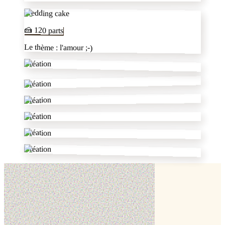
Wedding cake
🍰
120
parts
Le thème : l'amour ;-)
Création
Création
Création
Création
Création
Création