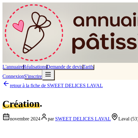
L'annuaire
Réalisations
Demande de devis
Tarifs
Connexion
S'inscrire
retour à la fiche de
SWEET DELICES LAVAL
.
Création
novembre 2024
par
SWEET DELICES LAVAL
Laval
(53