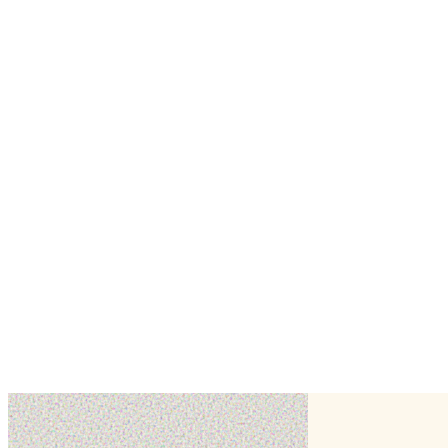
✦ Détails
Création réalisée en novembre 2024 par SWEET DELICES LAVAL, pâ
Demander un devis
SWEET DELICES 
autres créations de
✂
voir toute la fiche
Cake design
Wedding cake
Cake design
Wedding cake
Création
Création