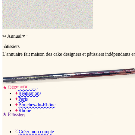
·
Annuaire
✂
pâtissiers
L'annuaire
fait maison
des cake designers et pâtissiers indépendants e
Jessica & Jérémy ♡
Découvrir
★
✦
L’annuaire
✦
Réalisations
✦
Paris
✦
Bouches-du-Rhône
✦
Rhône
★
Pâtissiers
♡
Créer mon compte