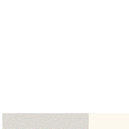
✦ Détails
Création réalisée en novembre 2024 par SWEET DELICES LAVAL, pâ
Demander un devis
SWEET DELICES 
autres créations de
✂
voir toute la fiche
Cake design
Wedding cake
Cake design
Wedding cake
Création
Création