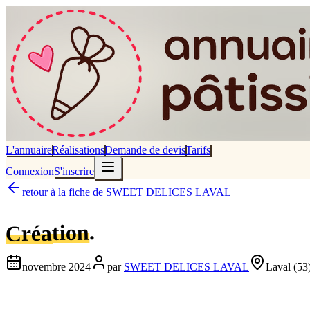
L'annuaire
Réalisations
Demande de devis
Tarifs
Connexion
S'inscrire
retour à la fiche de
SWEET DELICES LAVAL
.
Création
novembre 2024
par
SWEET DELICES LAVAL
Laval
(53