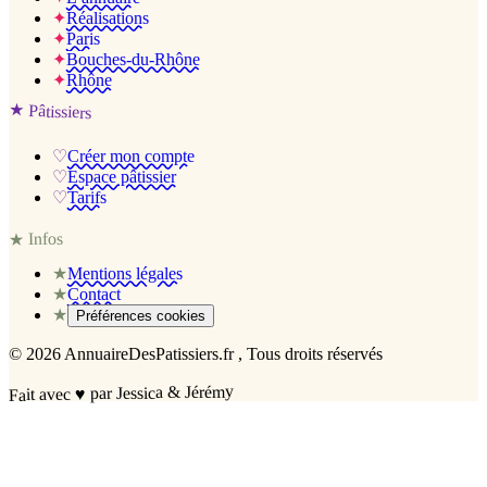
✦
Réalisations
✦
Paris
✦
Bouches-du-Rhône
✦
Rhône
★
Pâtissiers
♡
Créer mon compte
♡
Espace pâtissier
♡
Tarifs
Infos
★
★
Mentions légales
★
Contact
★
Préférences cookies
©
2026
AnnuaireDesPatissiers.fr
, Tous droits réservés
par Jessica & Jérémy
♥
Fait avec