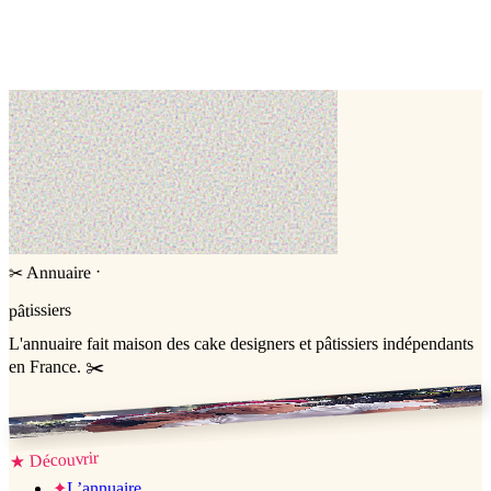
Nessa cake
ATHIS MONS,
Essonne (91)
Wedding cake
Cake design
·
Annuaire
✂
pâtissiers
L'annuaire
fait maison
des cake designers et pâtissiers indépendants
en France. ✂️
Jessica & Jérémy ♡
Découvrir
★
✦
L’annuaire