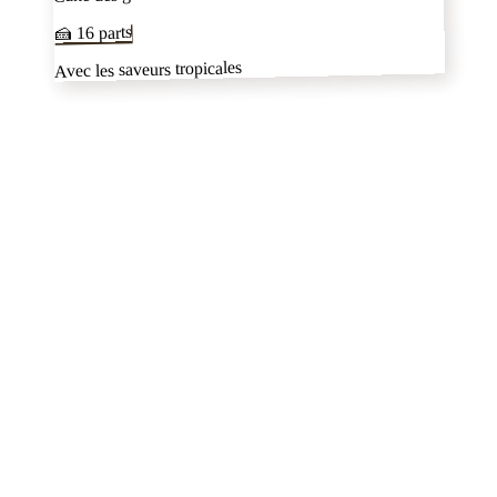
parts
16
🍰
Avec les saveurs tropicales
dans l'Essonne
autres pâtissiers
✦
voir tout le département
faustinementbon
Crosne ,
Essonne (91)
Number cake
Cake design
LES GOURMANDISES DE KAREN
Montgeron,
Essonne (91)
Number cake
Cake design