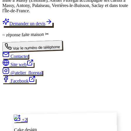
Basé à Massy (Essonne), Atelier Florégal accompagne ses clients à
Massy, Antony, Palaiseau, Verrières-le-Buisson, Saclay et dans toute
l'Île-de-France.
Demander un devis
✂
faite maison
~ réponse
Voir le numéro de téléphone
Contacter
Site web
@
atelier_floregal
Facebook
✂
2
+
Cake design