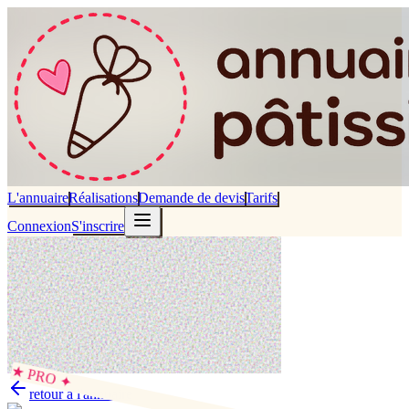
L'annuaire
Réalisations
Demande de devis
Tarifs
Connexion
S'inscrire
★ PRO ✦
retour à l'annuaire