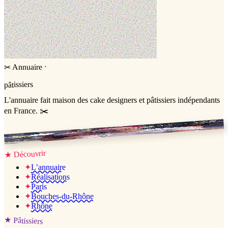
·
Annuaire
✂
pâtissiers
L'annuaire
fait maison
des cake designers et pâtissiers indépendants
en France. ✂️
Jessica & Jérémy ♡
Découvrir
★
✦
L’annuaire
✦
Réalisations
✦
Paris
✦
Bouches-du-Rhône
✦
Rhône
★
Pâtissiers