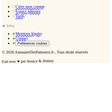
♡
Créer mon compte
♡
Espace pâtissier
♡
Tarifs
Infos
★
★
Mentions légales
★
Contact
★
Préférences cookies
©
2026
AnnuaireDesPatissiers.fr
, Tous droits réservés
par Jessica & Jérémy
♥
Fait avec