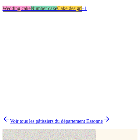
Wedding cake
Number cake
Cake design
+
1
Cake design
1
Cupcakes
1
Number cake
1
Wedding cake
1
▸
Combien y a-t-il de pâtissiers indépendants à Massy ?
▸
Quels délais prévoir pour commander un gâteau ?
▸
Livraison ou retrait à Massy ?
▸
Comment comparer plusieurs pâtissiers en une fois ?
Voir tous les pâtissiers du département
Essonne