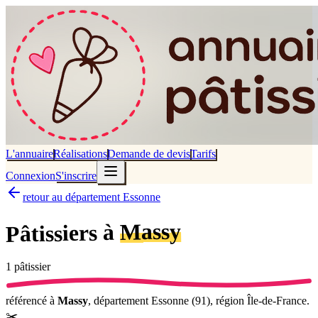
L'annuaire
Réalisations
Demande de devis
Tarifs
Connexion
S'inscrire
retour au département Essonne
Massy
Pâtissiers à
1
pâtissier
référencé
à
Massy
, département
Essonne
(
91
), région
Île-de-France
.
✂️