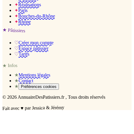
✦
Réalisations
✦
Paris
✦
Bouches-du-Rhône
✦
Rhône
★
Pâtissiers
♡
Créer mon compte
♡
Espace pâtissier
♡
Tarifs
Infos
★
★
Mentions légales
★
Contact
★
Préférences cookies
©
2026
AnnuaireDesPatissiers.fr
, Tous droits réservés
par Jessica & Jérémy
♥
Fait avec