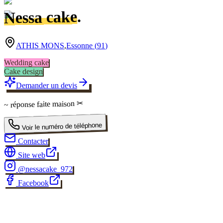
.
Nessa cake
ATHIS MONS
,
Essonne
(
91
)
Wedding cake
Cake design
Demander un devis
✂
faite maison
~ réponse
Voir le numéro de téléphone
Contacter
Site web
@
nessacake_972
Facebook
✂