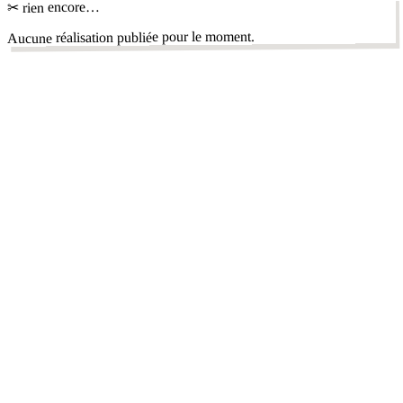
✂ rien encore…
Aucune réalisation publiée pour le moment.
dans l'Essonne
autres pâtissiers
✦
voir tout le département
★ Pro ★
Atelier Florégal Cake Design
Massy,
Essonne (91)
Wedding cake
Number cake
Cake design
+
1
faustinementbon
Crosne ,
Essonne (91)
Number cake
Cake design