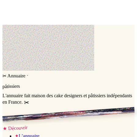
LES GOURMANDISES DE KAREN
Montgeron,
Essonne (91)
Number cake
Cake design
·
Annuaire
✂
pâtissiers
L'annuaire
fait maison
des cake designers et pâtissiers indépendants
en France. ✂️
Jessica & Jérémy ♡
Découvrir
★
✦
L’annuaire