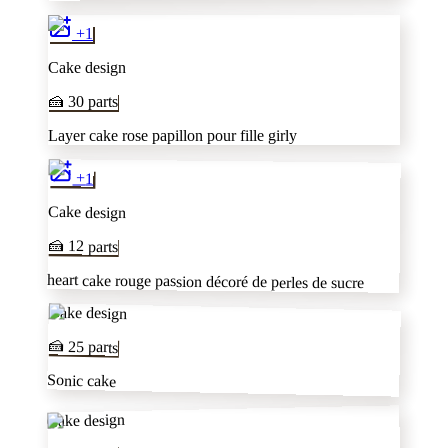
+
1
Cake design
🍰
30
parts
Layer cake rose papillon pour fille girly
+
1
Cake design
🍰
12
parts
heart cake rouge passion décoré de perles de sucre
Cake design
🍰
25
parts
Sonic cake
Cake design