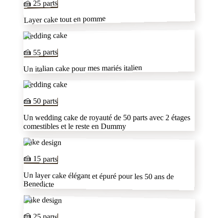
parts
25
🍰
Layer cake tout en pomme
Wedding cake
parts
55
🍰
Un italian cake pour mes mariés italien
Wedding cake
🍰
50
parts
Un wedding cake de royauté de 50 parts avec 2 étages
comestibles et le reste en Dummy
Cake design
🍰
15
parts
Un layer cake élégant et épuré pour les 50 ans de
Benedicte
Cake design
🍰
25
parts