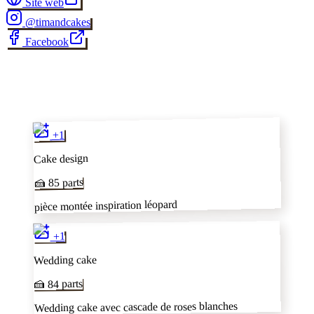
Site web
@
timandcakes
Facebook
✂
1
+
Cake design
parts
85
🍰
pièce montée inspiration léopard
1
+
Wedding cake
parts
84
🍰
Wedding cake avec cascade de roses blanches