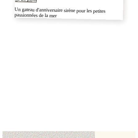
Un gateau d'anniversaire sirène pour les petites
passionnées de la mer
dans la Haute-
autres pâtissiers
✦
Garonne
voir tout le département
Foodyxotic
Toulouse,
Haute-Garonne (31)
Modelage
Biscuit
Cake topper
mes3douceurs
Toulouse,
Haute-Garonne (31)
Cake design
Impression alimentaire