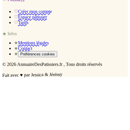
♡
Créer mon compte
♡
Espace pâtissier
♡
Tarifs
Infos
★
★
Mentions légales
★
Contact
★
Préférences cookies
©
2026
AnnuaireDesPatissiers.fr
, Tous droits réservés
par Jessica & Jérémy
♥
Fait avec