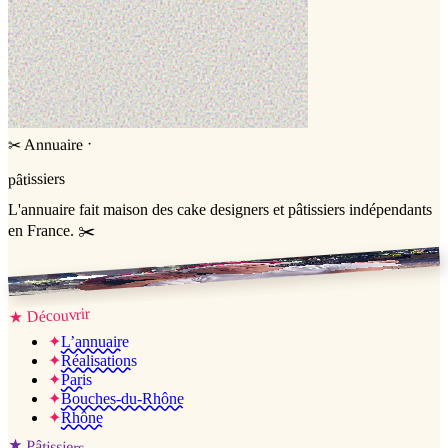
·
Annuaire
✂
pâtissiers
L'annuaire
fait maison
des cake designers et pâtissiers indépendants
en France. ✂️
Jessica & Jérémy ♡
Découvrir
★
✦
L’annuaire
✦
Réalisations
✦
Paris
✦
Bouches-du-Rhône
✦
Rhône
★
Pâtissiers