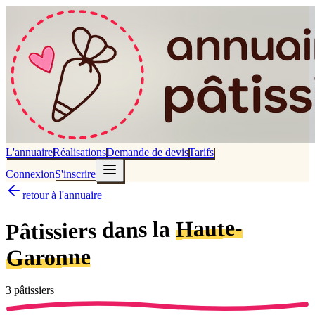
L'annuaire
Réalisations
Demande de devis
Tarifs
Connexion
S'inscrire
retour à l'annuaire
Haute-
dans la
Pâtissiers
Garonne
3
pâtissier
s