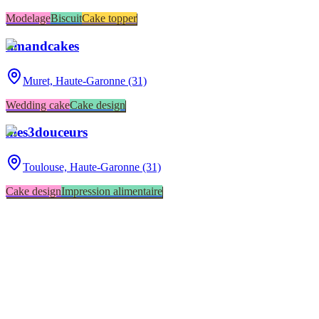
Modelage
Biscuit
Cake topper
timandcakes
Muret,
Haute-Garonne (31)
Wedding cake
Cake design
mes3douceurs
Toulouse,
Haute-Garonne (31)
Cake design
Impression alimentaire
Toulouse
2