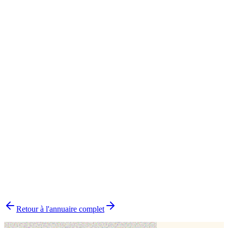
Muret
1
Cake design
2
Biscuit
1
Cake topper
1
Impression alimentaire
1
Modelage
1
Wedding cake
1
▸
Combien y a-t-il de pâtissiers indépendants dans la Haute-
Garonne ?
▸
Quels délais prévoir pour commander un gâteau ?
▸
Livraison ou retrait sur place ?
▸
Comment choisir le bon pâtissier ?
▸
Pourquoi choisir un pâtissier indépendant ?
Retour à l'annuaire complet