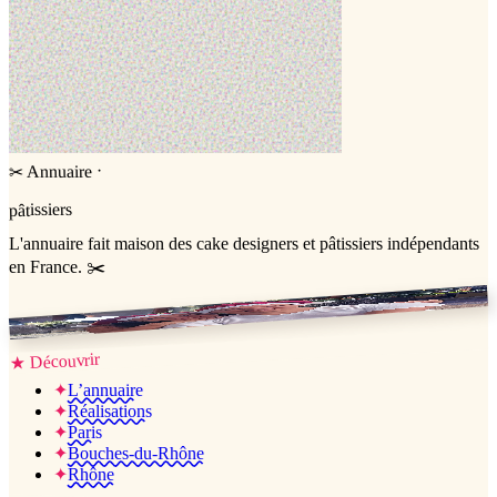
·
Annuaire
✂
pâtissiers
L'annuaire
fait maison
des cake designers et pâtissiers indépendants
en France. ✂️
Jessica & Jérémy ♡
Découvrir
★
✦
L’annuaire
✦
Réalisations
✦
Paris
✦
Bouches-du-Rhône
✦
Rhône