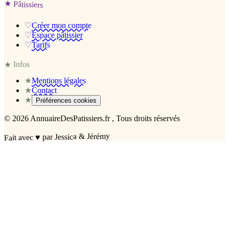
★
Pâtissiers
♡
Créer mon compte
♡
Espace pâtissier
♡
Tarifs
Infos
★
★
Mentions légales
★
Contact
★
Préférences cookies
©
2026
AnnuaireDesPatissiers.fr
, Tous droits réservés
par Jessica & Jérémy
♥
Fait avec