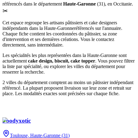
référencé
s
dans le département
Haute-Garonne
(
31
),
en Occitanie
.
✂️
Cet espace regroupe les artisans pâtissiers et cake designers
indépendants
dans la Haute-Garonne
référencés sur l'annuaire.
Chaque fiche contient les coordonnées du pâtissier, sa zone
d'intervention et ses dernières créations. Vous le contactez
directement, sans intermédiaire.
Les spécialités les plus représentées
dans la Haute-Garonne
sont
actuellement
cake design, biscuit, cake topper
. Vous pouvez filtrer
la liste par spécialité, ou explorer les villes du département pour
resserrer la recherche.
2
ville
s
du département compte
nt
au moins un pâtissier indépendant
référencé. La plupart proposent livraison sur leur zone et retrait sur
place. Les modalités exactes sont précisées sur chaque fiche.
Foodyxotic
Toulouse,
Haute-Garonne (31)