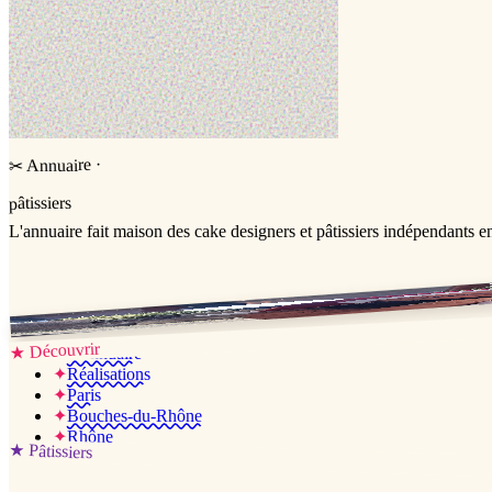
·
Annuaire
✂
pâtissiers
L'annuaire
fait maison
des cake designers et pâtissiers indépendants e
Jessica & Jérémy ♡
Découvrir
★
✦
L’annuaire
✦
Réalisations
✦
Paris
✦
Bouches-du-Rhône
✦
Rhône
★
Pâtissiers