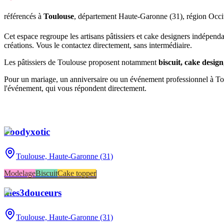
référencé
s
à
Toulouse
, département
Haute-Garonne
(
31
), région
Occi
Cet espace regroupe les artisans pâtissiers et cake designers indépend
créations. Vous le contactez directement, sans intermédiaire.
Les pâtissiers de
Toulouse
proposent notamment
biscuit, cake desig
Pour un mariage, un anniversaire ou un événement professionnel à
To
l'événement, qui vous répondent directement.
Foodyxotic
Toulouse,
Haute-Garonne (31)
Modelage
Biscuit
Cake topper
mes3douceurs
Toulouse,
Haute-Garonne (31)