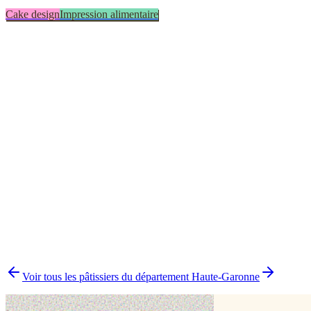
Cake design
Impression alimentaire
Biscuit
1
Cake design
1
Cake topper
1
Impression alimentaire
1
Modelage
1
▸
Combien y a-t-il de pâtissiers indépendants à Toulouse ?
▸
Quels délais prévoir pour commander un gâteau ?
▸
Livraison ou retrait à Toulouse ?
▸
Comment comparer plusieurs pâtissiers en une fois ?
Voir tous les pâtissiers du département
Haute-Garonne