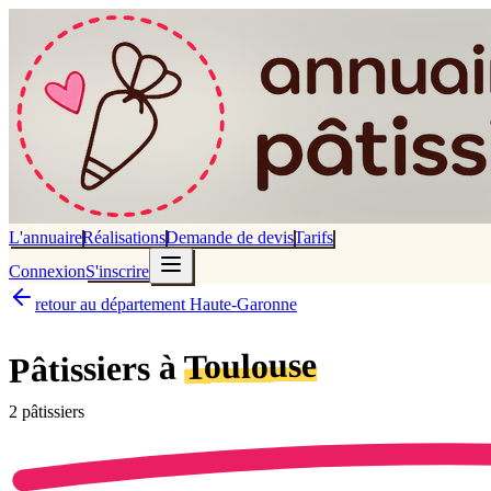
L'annuaire
Réalisations
Demande de devis
Tarifs
Connexion
S'inscrire
retour au département Haute-Garonne
Toulouse
Pâtissiers à
2
pâtissier
s