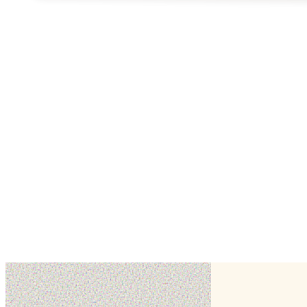
1
2
dans la Haute-Garonne
autres pâtissiers
✦
voir tout le département
Foodyxotic
Toulouse,
Haute-Garonne (31)
Modelage
Biscuit
Cake topper
timandcakes
Muret,
Haute-Garonne (31)
Wedding cake
Cake design