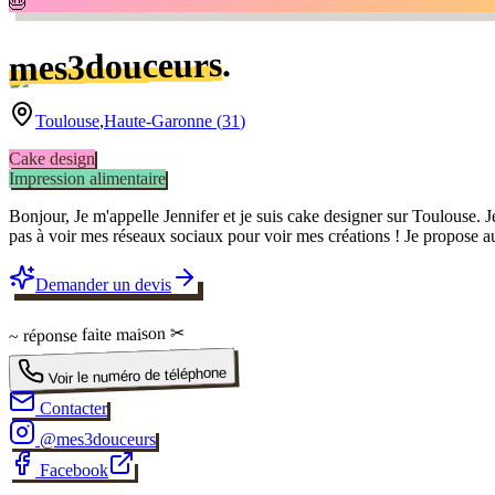
🎂
.
mes3douceurs
Toulouse
,
Haute-Garonne
(
31
)
Cake design
Impression alimentaire
Bonjour, Je m'appelle Jennifer et je suis cake designer sur Toulouse. J
pas à voir mes réseaux sociaux pour voir mes créations ! Je propose au
Demander un devis
✂
faite maison
~ réponse
Voir le numéro de téléphone
Contacter
@
mes3douceurs
Facebook