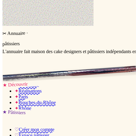
·
Annuaire
✂
pâtissiers
L'annuaire
fait maison
des cake designers et pâtissiers indépendants e
Jessica & Jérémy ♡
Découvrir
★
✦
L’annuaire
✦
Réalisations
✦
Paris
✦
Bouches-du-Rhône
✦
Rhône
★
Pâtissiers
♡
Créer mon compte
♡
Espace pâtissier