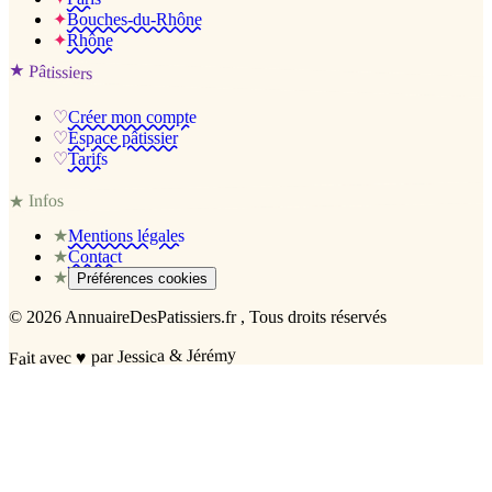
✦
Bouches-du-Rhône
✦
Rhône
★
Pâtissiers
♡
Créer mon compte
♡
Espace pâtissier
♡
Tarifs
Infos
★
★
Mentions légales
★
Contact
★
Préférences cookies
©
2026
AnnuaireDesPatissiers.fr
, Tous droits réservés
par Jessica & Jérémy
♥
Fait avec