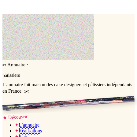
Cake design
Cake design
·
Annuaire
✂
pâtissiers
L'annuaire
fait maison
des cake designers et pâtissiers indépendants
en France. ✂️
Jessica & Jérémy ♡
Découvrir
★
✦
L’annuaire
✦
Réalisations
✦
Paris