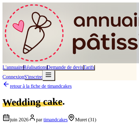
L'annuaire
Réalisations
Demande de devis
Tarifs
Connexion
S'inscrire
retour à la fiche de
timandcakes
.
Wedding cake
juin 2026
par
timandcakes
Muret
(31)