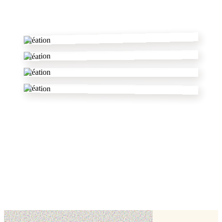
✂
Création
Création
Création
Création
dans l'Aude
autres pâtissiers
✦
voir tout le département
🎂
Création-plexi
Aigues-Vives,
Aude (11)
Cake topper
Boutique en ligne