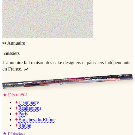
·
Annuaire
✂
pâtissiers
L'annuaire
fait maison
des cake designers et pâtissiers indépendants
en France. ✂️
Jessica & Jérémy ♡
Découvrir
★
✦
L’annuaire
✦
Réalisations
✦
Paris
✦
Bouches-du-Rhône
✦
Rhône
★
Pâtissiers