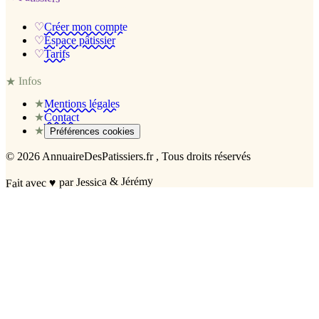
♡
Créer mon compte
♡
Espace pâtissier
♡
Tarifs
Infos
★
★
Mentions légales
★
Contact
★
Préférences cookies
©
2026
AnnuaireDesPatissiers.fr
, Tous droits réservés
par Jessica & Jérémy
♥
Fait avec