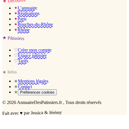
Découvrir
★
✦
L’annuaire
✦
Réalisations
✦
Paris
✦
Bouches-du-Rhône
✦
Rhône
★
Pâtissiers
♡
Créer mon compte
♡
Espace pâtissier
♡
Tarifs
Infos
★
★
Mentions légales
★
Contact
★
Préférences cookies
©
2026
AnnuaireDesPatissiers.fr
, Tous droits réservés
par Jessica & Jérémy
♥
Fait avec