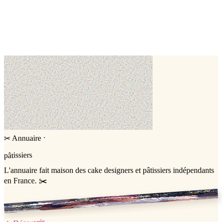
voir tout le département
Les pâtisseries de Didi
Vinassan,
Aude (11)
Cake design
Biscuit
·
Annuaire
✂
pâtissiers
L'annuaire
fait maison
des cake designers et pâtissiers indépendants
en France. ✂️
Jessica & Jérémy ♡