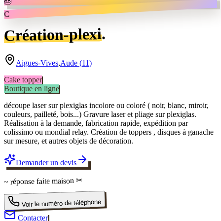
🎂
C
.
Création-plexi
Aigues-Vives
,
Aude
(
11
)
Cake topper
Boutique en ligne
découpe laser sur plexiglas incolore ou coloré ( noir, blanc, miroir,
couleurs, pailleté, bois...) Gravure laser et pliage sur plexiglas.
Réalisation à la demande, fabrication rapide, expédition par
colissimo ou mondial relay. Création de toppers , disques à ganache
sur mesure, et autres objets de décoration.
Demander un devis
✂
faite maison
~ réponse
Voir le numéro de téléphone
Contacter