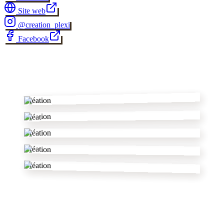
Site web
@
creation_plexi
Facebook
✂
Création
Création
Création
Création
Création
dans l'Aude
autres pâtissiers
✦