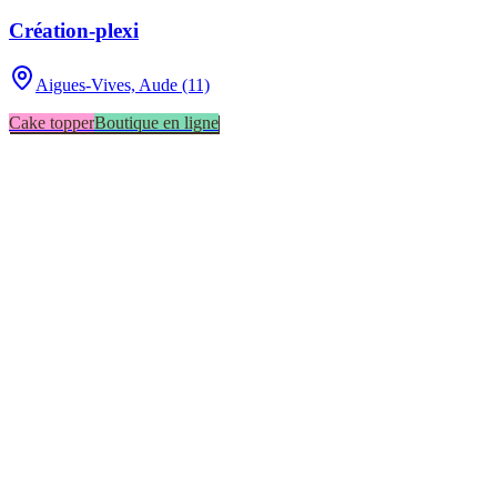
Création-plexi
Aigues-Vives,
Aude (11)
Cake topper
Boutique en ligne
Aigues-Vives
1
Vinassan
1
Biscuit
1
Boutique en ligne
1