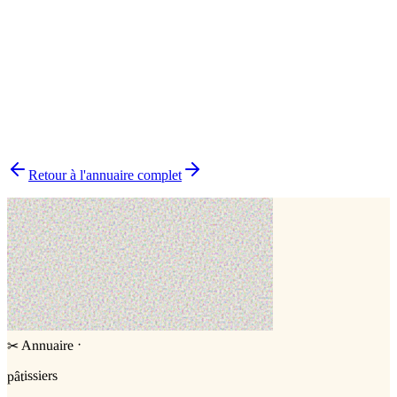
Cake design
1
Cake topper
1
▸
Combien y a-t-il de pâtissiers indépendants dans l'Aude ?
▸
Quels délais prévoir pour commander un gâteau ?
▸
Livraison ou retrait sur place ?
▸
Comment choisir le bon pâtissier ?
▸
Pourquoi choisir un pâtissier indépendant ?
Retour à l'annuaire complet
·
Annuaire
✂
pâtissiers