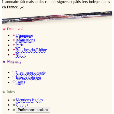
L'annuaire
fait maison
des cake designers et pâtissiers indépendants
en France. ✂️
Jessica & Jérémy ♡
Découvrir
★
✦
L’annuaire
✦
Réalisations
✦
Paris
✦
Bouches-du-Rhône
✦
Rhône
★
Pâtissiers
♡
Créer mon compte
♡
Espace pâtissier
♡
Tarifs
Infos
★
★
Mentions légales
★
Contact
★
Préférences cookies