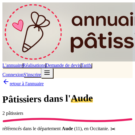
L'annuaire
Réalisations
Demande de devis
Tarifs
Connexion
S'inscrire
retour à l'annuaire
Aude
dans l'
Pâtissiers
2
pâtissier
s
référencé
s
dans le département
Aude
(
11
),
en Occitanie
.
✂️