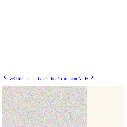
Biscuit
1
Cake design
1
▸
Combien y a-t-il de pâtissiers indépendants à Vinassan ?
▸
Quels délais prévoir pour commander un gâteau ?
▸
Livraison ou retrait à Vinassan ?
▸
Comment comparer plusieurs pâtissiers en une fois ?
Voir tous les pâtissiers du département
Aude