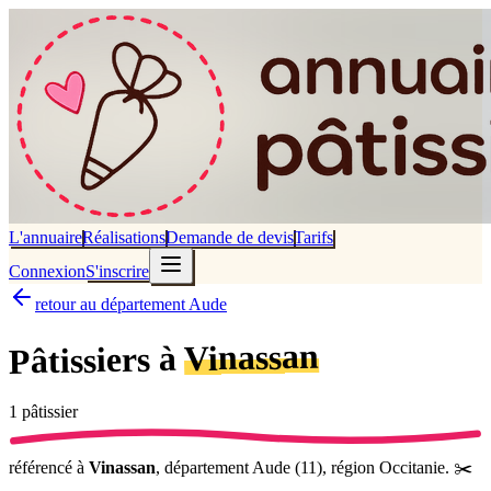
L'annuaire
Réalisations
Demande de devis
Tarifs
Connexion
S'inscrire
retour au département Aude
Vinassan
Pâtissiers à
1
pâtissier
référencé
à
Vinassan
, département
Aude
(
11
), région
Occitanie
.
✂️