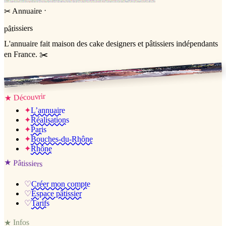
·
Annuaire
✂
pâtissiers
L'annuaire
fait maison
des cake designers et pâtissiers indépendants
en France. ✂️
Jessica & Jérémy ♡
Découvrir
★
✦
L’annuaire
✦
Réalisations
✦
Paris
✦
Bouches-du-Rhône
✦
Rhône
★
Pâtissiers
♡
Créer mon compte
♡
Espace pâtissier
♡
Tarifs
Infos
★