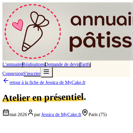
L'annuaire
Réalisations
Demande de devis
Tarifs
Connexion
S'inscrire
retour à la fiche de
Jessica de MyCake.fr
.
Atelier en présentiel
mai 2026
par
Jessica de MyCake.fr
Paris
(75)