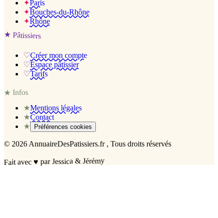
✦
Paris
✦
Bouches-du-Rhône
✦
Rhône
★
Pâtissiers
♡
Créer mon compte
♡
Espace pâtissier
♡
Tarifs
Infos
★
★
Mentions légales
★
Contact
★
Préférences cookies
©
2026
AnnuaireDesPatissiers.fr
, Tous droits réservés
par Jessica & Jérémy
♥
Fait avec