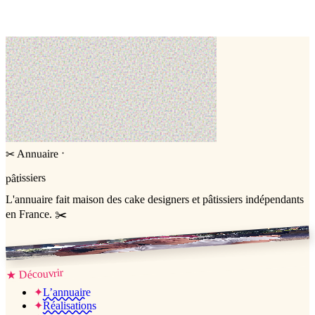
Entremets
Number cake
·
Annuaire
✂
pâtissiers
L'annuaire
fait maison
des cake designers et pâtissiers indépendants
en France. ✂️
Jessica & Jérémy ♡
Découvrir
★
✦
L’annuaire
✦
Réalisations