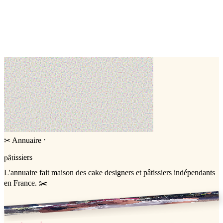
Atelier en présentiel
Atelier en présentiel
Number cake
Cake design
·
Annuaire
✂
pâtissiers
L'annuaire
fait maison
des cake designers et pâtissiers indépendants
en France. ✂️
Jessica & Jérémy ♡