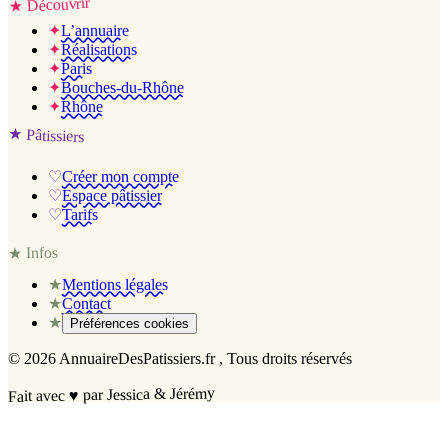
Découvrir
★
✦
L’annuaire
✦
Réalisations
✦
Paris
✦
Bouches-du-Rhône
✦
Rhône
★
Pâtissiers
♡
Créer mon compte
♡
Espace pâtissier
♡
Tarifs
Infos
★
★
Mentions légales
★
Contact
★
Préférences cookies
©
2026
AnnuaireDesPatissiers.fr
, Tous droits réservés
par Jessica & Jérémy
♥
Fait avec