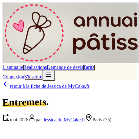
L'annuaire
Réalisations
Demande de devis
Tarifs
Connexion
S'inscrire
retour à la fiche de
Jessica de MyCake.fr
.
Entremets
mai 2026
par
Jessica de MyCake.fr
Paris
(75)