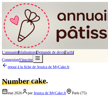
L'annuaire
Réalisations
Demande de devis
Tarifs
Connexion
S'inscrire
retour à la fiche de
Jessica de MyCake.fr
.
Number cake
mai 2026
par
Jessica de MyCake.fr
Paris
(75)