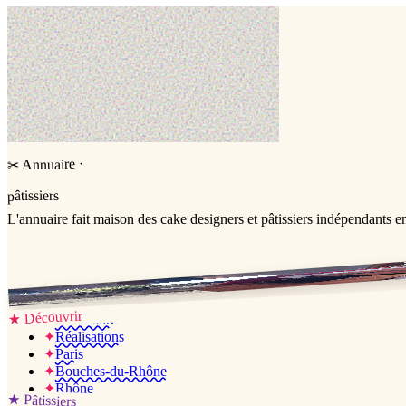
Cake design
·
Annuaire
✂
pâtissiers
L'annuaire
fait maison
des cake designers et pâtissiers indépendants e
Jessica & Jérémy ♡
Découvrir
★
✦
L’annuaire
✦
Réalisations
✦
Paris
✦
Bouches-du-Rhône
✦
Rhône
★
Pâtissiers