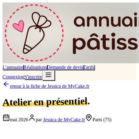
L'annuaire
Réalisations
Demande de devis
Tarifs
Connexion
S'inscrire
retour à la fiche de
Jessica de MyCake.fr
.
Atelier en présentiel
mai 2026
par
Jessica de MyCake.fr
Paris
(75)