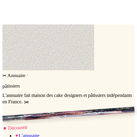
Entremets
Number cake
Cake design
·
Annuaire
✂
pâtissiers
L'annuaire
fait maison
des cake designers et pâtissiers indépendants
en France. ✂️
Jessica & Jérémy ♡
Découvrir
★
✦
L’annuaire