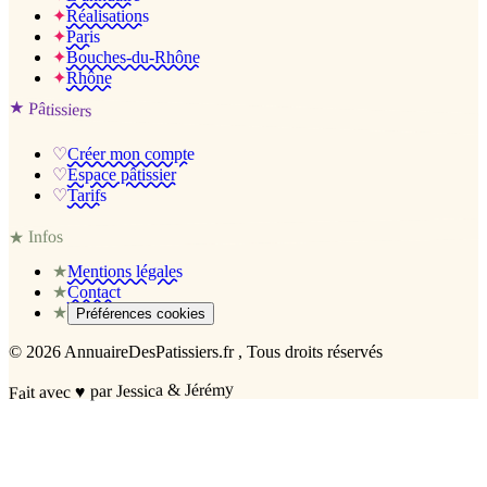
✦
Réalisations
✦
Paris
✦
Bouches-du-Rhône
✦
Rhône
★
Pâtissiers
♡
Créer mon compte
♡
Espace pâtissier
♡
Tarifs
Infos
★
★
Mentions légales
★
Contact
★
Préférences cookies
©
2026
AnnuaireDesPatissiers.fr
, Tous droits réservés
par Jessica & Jérémy
♥
Fait avec