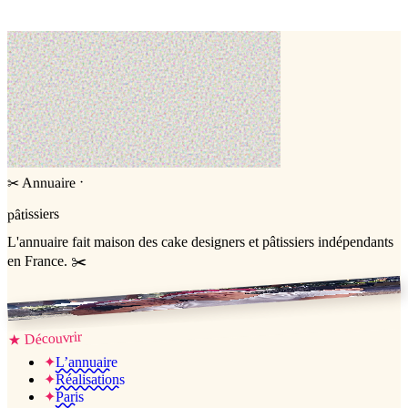
Entremets
Number cake
·
Annuaire
✂
pâtissiers
L'annuaire
fait maison
des cake designers et pâtissiers indépendants
en France. ✂️
Jessica & Jérémy ♡
Découvrir
★
✦
L’annuaire
✦
Réalisations
✦
Paris