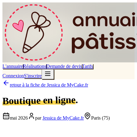
L'annuaire
Réalisations
Demande de devis
Tarifs
Connexion
S'inscrire
retour à la fiche de
Jessica de MyCake.fr
.
Boutique en ligne
mai 2026
par
Jessica de MyCake.fr
Paris
(75)