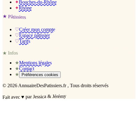
✦
Bouches-du-Rhône
✦
Rhône
★
Pâtissiers
♡
Créer mon compte
♡
Espace pâtissier
♡
Tarifs
Infos
★
★
Mentions légales
★
Contact
★
Préférences cookies
©
2026
AnnuaireDesPatissiers.fr
, Tous droits réservés
par Jessica & Jérémy
♥
Fait avec