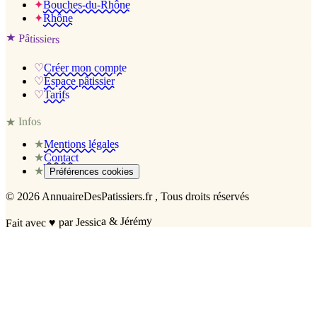
✦
Bouches-du-Rhône
✦
Rhône
★
Pâtissiers
♡
Créer mon compte
♡
Espace pâtissier
♡
Tarifs
Infos
★
★
Mentions légales
★
Contact
★
Préférences cookies
©
2026
AnnuaireDesPatissiers.fr
, Tous droits réservés
par Jessica & Jérémy
♥
Fait avec