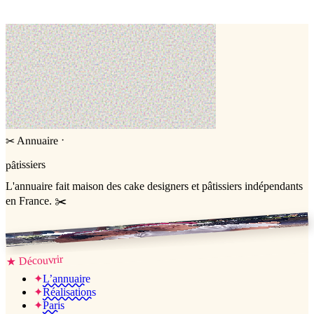
Entremets
Number cake
·
Annuaire
✂
pâtissiers
L'annuaire
fait maison
des cake designers et pâtissiers indépendants
en France. ✂️
Jessica & Jérémy ♡
Découvrir
★
✦
L’annuaire
✦
Réalisations
✦
Paris