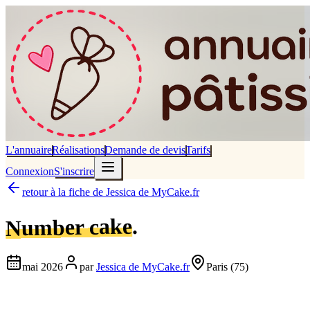
L'annuaire
Réalisations
Demande de devis
Tarifs
Connexion
S'inscrire
retour à la fiche de
Jessica de MyCake.fr
.
Number cake
mai 2026
par
Jessica de MyCake.fr
Paris
(75)