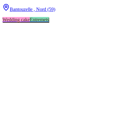
Bantouzelle ,
Nord (59)
Wedding cake
Entremets
Anzin
1
Bantouzelle
1
Haverskerque
1
Quérénaing
1
Valenciennes
1
Atelier en présentiel
2
Boutique en ligne
2