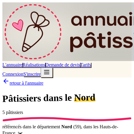
L'annuaire
Réalisations
Demande de devis
Tarifs
Connexion
S'inscrire
retour à l'annuaire
Nord
dans le
Pâtissiers
5
pâtissier
s
référencé
s
dans le département
Nord
(
59
),
dans les Hauts-de-
France
.
✂️