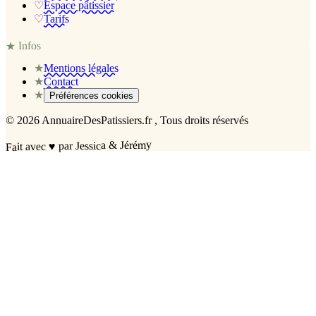
♡
Espace pâtissier
♡
Tarifs
Infos
★
★
Mentions légales
★
Contact
★
Préférences cookies
©
2026
AnnuaireDesPatissiers.fr
, Tous droits réservés
par Jessica & Jérémy
♥
Fait avec