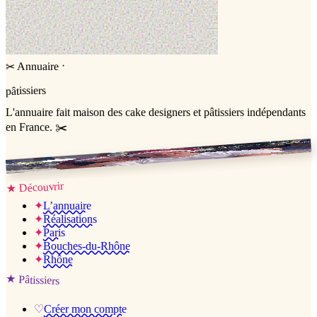
·
Annuaire
✂
pâtissiers
L'annuaire
fait maison
des cake designers et pâtissiers indépendants
en France. ✂️
Jessica & Jérémy ♡
Découvrir
★
✦
L’annuaire
✦
Réalisations
✦
Paris
✦
Bouches-du-Rhône
✦
Rhône
★
Pâtissiers
♡
Créer mon compte