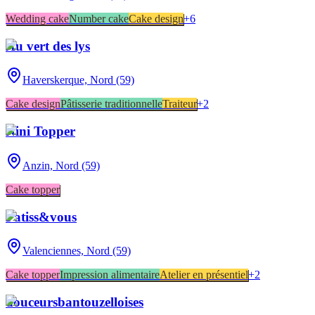
Wedding cake
Number cake
Cake design
+
6
Au vert des lys
Haverskerque,
Nord (59)
Cake design
Pâtisserie traditionnelle
Traiteur
+
2
Nini Topper
Anzin,
Nord (59)
Cake topper
Patiss&vous
Valenciennes,
Nord (59)
Cake topper
Impression alimentaire
Atelier en présentiel
+
2
douceursbantouzelloises