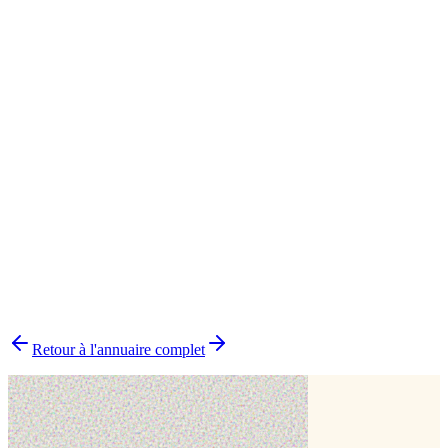
Cake design
2
Cake topper
2
Entremets
2
Pâtisserie traditionnelle
2
Wedding cake
2
Biscuit
1
Boutique physique
1
Cupcakes
1
Impression alimentaire
1
Macarons
1
▸
Combien y a-t-il de pâtissiers indépendants dans le Nord ?
▸
Quels délais prévoir pour commander un gâteau ?
▸
Livraison ou retrait sur place ?
▸
Comment choisir le bon pâtissier ?
▸
Pourquoi choisir un pâtissier indépendant ?
Retour à l'annuaire complet