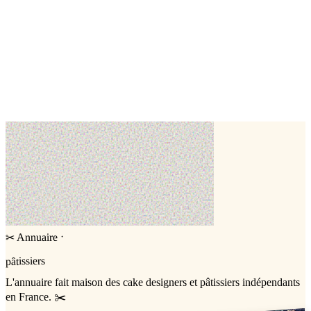
Bantouzelle ,
Nord (59)
Wedding cake
Entremets
Nini Topper
Anzin,
Nord (59)
Cake topper
·
Annuaire
✂
pâtissiers
L'annuaire
fait maison
des cake designers et pâtissiers indépendants
en France. ✂️