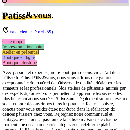
🎂
.
Patiss&vous
Valenciennes
,
Nord
(
59
)
Cake topper
Impression alimentaire
Atelier en présentiel
Boutique en ligne
Boutique physique
Avec passion et expertise, notre boutique se consacre à l’art de la
pâtisserie. Chez Pâtiss&vous, nous vous offrons une gamme
exceptionnelle de matériel de pâtisserie de qualité, idéale pour les
amateurs et les professionnels. Nos ateliers de pâtisserie, animés par
des experts diplômés, vous permettent d’apprendre les secrets des
plus belles créations sucrées. Suivez-nous également sur nos réseaux
sociaux pour découvrir nos tutos inspirants et faciles à suivre,
conçus pour vous guider étape par étape dans la réalisation de
délices pâtissiers chez vous. Rejoignez notre communauté et
partagez avec nous la passion de la pâtisserie. Faites de chaque
moment une occasion de créer, déguster et célébrer le plaisir
gourmand ! Pâtiss&vous – La pâtisserie, notre passion, votre plaisir.