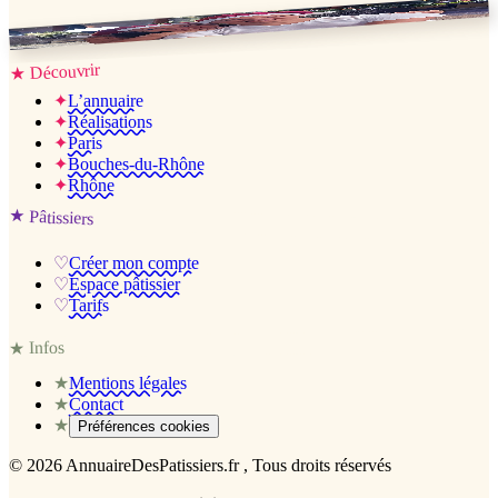
Jessica & Jérémy ♡
Découvrir
★
✦
L’annuaire
✦
Réalisations
✦
Paris
✦
Bouches-du-Rhône
✦
Rhône
★
Pâtissiers
♡
Créer mon compte
♡
Espace pâtissier
♡
Tarifs
Infos
★
★
Mentions légales
★
Contact
★
Préférences cookies
©
2026
AnnuaireDesPatissiers.fr
, Tous droits réservés