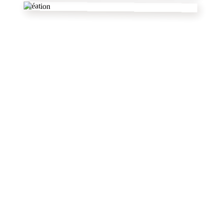
Création
dans le Nord
autres pâtissiers
✦
voir tout le département
★ Pro ★
Just'in Cake
Quérénaing ,
Nord (59)
Wedding cake
Number cake
Cake design
+
6
Au vert des lys
Haverskerque,
Nord (59)
Cake design
Pâtisserie traditionnelle
Traiteur
+
2
douceursbantouzelloises