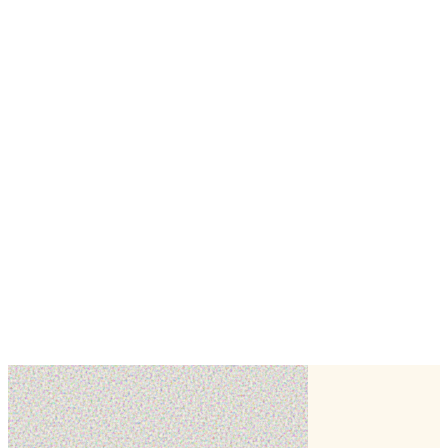
Wedding cake
Number cake
Cake design
+
6
Au vert des lys
Haverskerque,
Nord (59)
Cake design
Pâtisserie traditionnelle
Traiteur
+
2
douceursbantouzelloises
Bantouzelle ,
Nord (59)
Wedding cake
Entremets
Patiss&vous
Valenciennes,
Nord (59)
Cake topper
Impression alimentaire
Atelier en présentiel
+
2