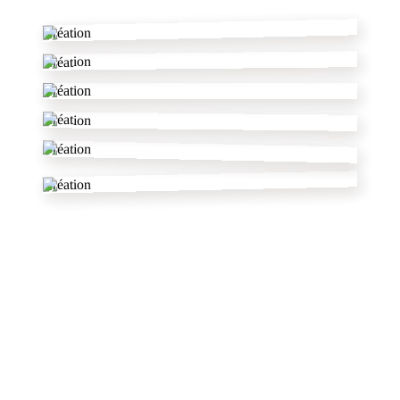
Création
Création
Création
Création
Création
Création
dans le Nord
autres pâtissiers
✦
voir tout le département
★ Pro ★
Just'in Cake
Quérénaing ,
Nord (59)