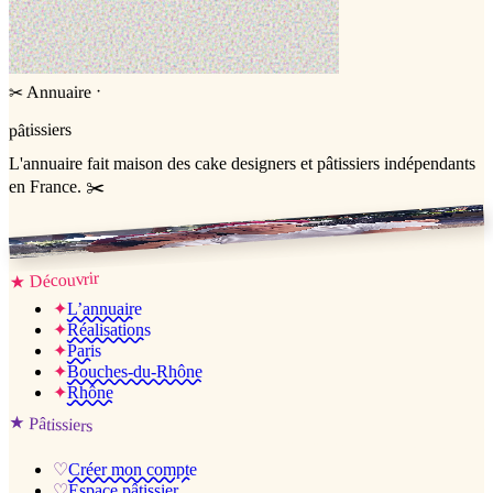
·
Annuaire
✂
pâtissiers
L'annuaire
fait maison
des cake designers et pâtissiers indépendants
en France. ✂️
Jessica & Jérémy ♡
Découvrir
★
✦
L’annuaire
✦
Réalisations
✦
Paris
✦
Bouches-du-Rhône
✦
Rhône
★
Pâtissiers
♡
Créer mon compte
♡
Espace pâtissier