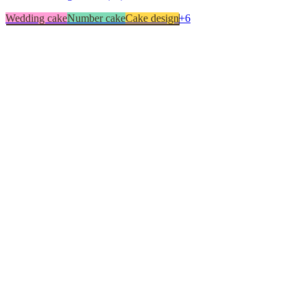
Wedding cake
Number cake
Cake design
+
6
Biscuit
1
Cake design
1
Cupcakes
1
Entremets
1
Macarons
1
Modelage
1
Number cake
1
Pâtisserie traditionnelle
1
Wedding cake
1
▸
Combien y a-t-il de pâtissiers indépendants à Quérénaing ?
▸
Quels délais prévoir pour commander un gâteau ?
▸
Livraison ou retrait à Quérénaing ?