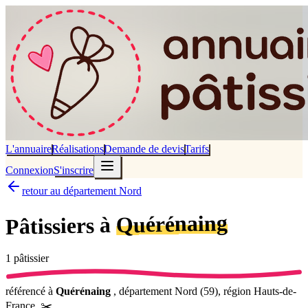
L'annuaire
Réalisations
Demande de devis
Tarifs
Connexion
S'inscrire
retour au département Nord
Quérénaing
Pâtissiers à
1
pâtissier
référencé
à
Quérénaing
, département
Nord
(
59
), région
Hauts-de-
France
.
✂️