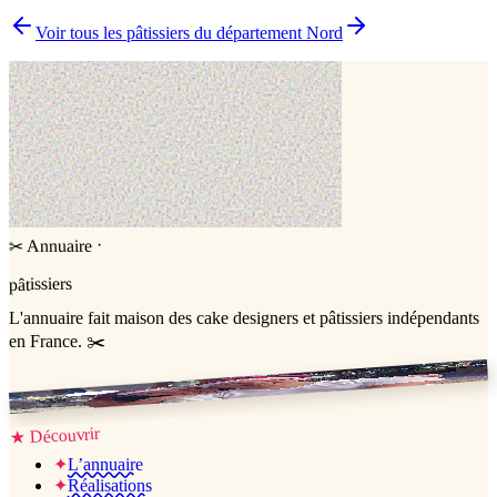
▸
Comment comparer plusieurs pâtissiers en une fois ?
Voir tous les pâtissiers du département
Nord
·
Annuaire
✂
pâtissiers
L'annuaire
fait maison
des cake designers et pâtissiers indépendants
en France. ✂️
Jessica & Jérémy ♡
Découvrir
★
✦
L’annuaire
✦
Réalisations