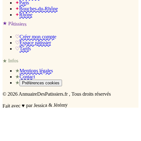
✦
Paris
✦
Bouches-du-Rhône
✦
Rhône
★
Pâtissiers
♡
Créer mon compte
♡
Espace pâtissier
♡
Tarifs
Infos
★
★
Mentions légales
★
Contact
★
Préférences cookies
©
2026
AnnuaireDesPatissiers.fr
, Tous droits réservés
par Jessica & Jérémy
♥
Fait avec