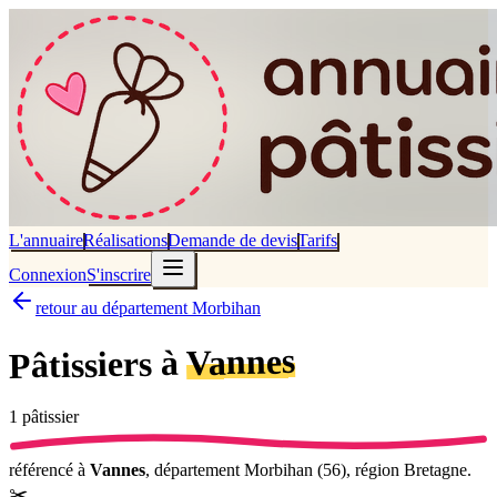
L'annuaire
Réalisations
Demande de devis
Tarifs
Connexion
S'inscrire
retour au département Morbihan
Vannes
Pâtissiers à
1
pâtissier
référencé
à
Vannes
, département
Morbihan
(
56
), région
Bretagne
.
✂️