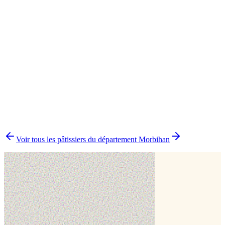
Cake topper
1
▸
Combien y a-t-il de pâtissiers indépendants à Vannes ?
▸
Quels délais prévoir pour commander un gâteau ?
▸
Livraison ou retrait à Vannes ?
▸
Comment comparer plusieurs pâtissiers en une fois ?
Voir tous les pâtissiers du département
Morbihan