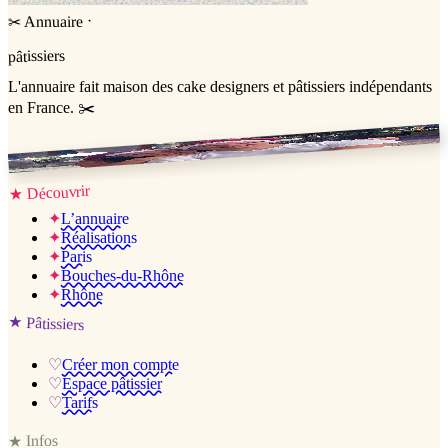
·
Annuaire
✂
pâtissiers
L'annuaire
fait maison
des cake designers et pâtissiers indépendants
en France. ✂️
Jessica & Jérémy ♡
Découvrir
★
✦
L’annuaire
✦
Réalisations
✦
Paris
✦
Bouches-du-Rhône
✦
Rhône
★
Pâtissiers
♡
Créer mon compte
♡
Espace pâtissier
♡
Tarifs
Infos
★