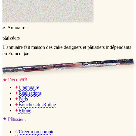
·
Annuaire
✂
pâtissiers
L'annuaire
fait maison
des cake designers et pâtissiers indépendants
en France. ✂️
Jessica & Jérémy ♡
Découvrir
★
✦
L’annuaire
✦
Réalisations
✦
Paris
✦
Bouches-du-Rhône
✦
Rhône
★
Pâtissiers
♡
Créer mon compte