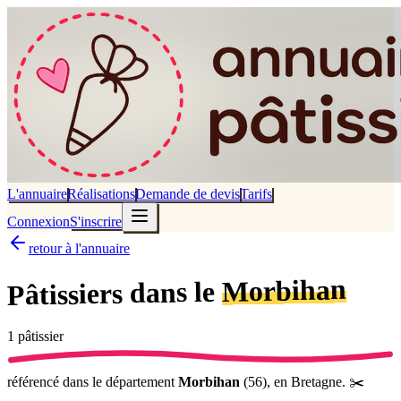
L'annuaire
Réalisations
Demande de devis
Tarifs
Connexion
S'inscrire
retour à l'annuaire
Morbihan
dans le
Pâtissiers
1
pâtissier
référencé
dans le département
Morbihan
(
56
),
en Bretagne
.
✂️