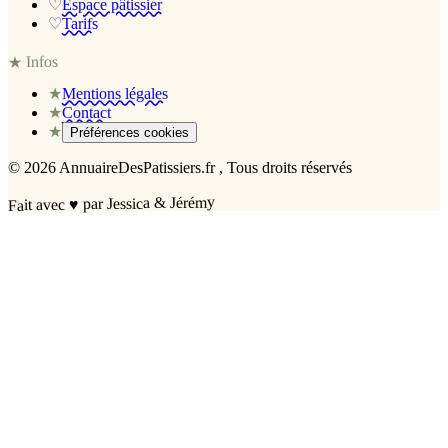
♡
Espace pâtissier
♡
Tarifs
Infos
★
★
Mentions légales
★
Contact
★
Préférences cookies
©
2026
AnnuaireDesPatissiers.fr
, Tous droits réservés
par Jessica & Jérémy
♥
Fait avec