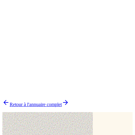
Vannes
1
Cake topper
1
▸
Combien y a-t-il de pâtissiers indépendants dans le Morbihan ?
▸
Quels délais prévoir pour commander un gâteau ?
▸
Livraison ou retrait sur place ?
▸
Comment choisir le bon pâtissier ?
▸
Pourquoi choisir un pâtissier indépendant ?
Retour à l'annuaire complet