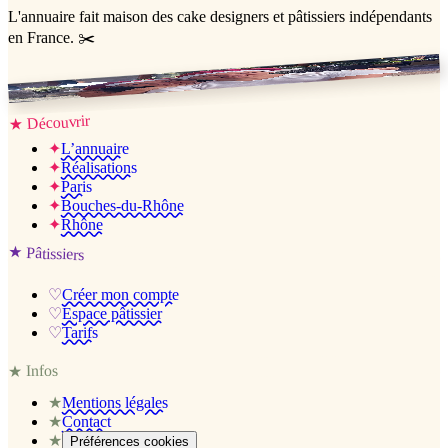
L'annuaire
fait maison
des cake designers et pâtissiers indépendants
en France. ✂️
Jessica & Jérémy ♡
Découvrir
★
✦
L’annuaire
✦
Réalisations
✦
Paris
✦
Bouches-du-Rhône
✦
Rhône
★
Pâtissiers
♡
Créer mon compte
♡
Espace pâtissier
♡
Tarifs
Infos
★
★
Mentions légales
★
Contact
★
Préférences cookies