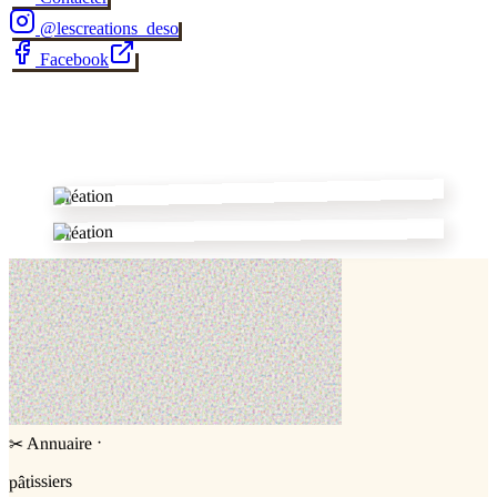
@
lescreations_deso
Facebook
✂
Création
Création
·
Annuaire
✂
pâtissiers