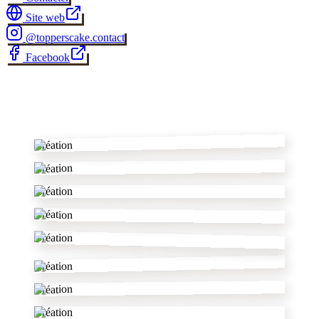
Site web
@
topperscake.contact
Facebook
✂
Création
Création
Création
Création
Création
Création
Création
Création