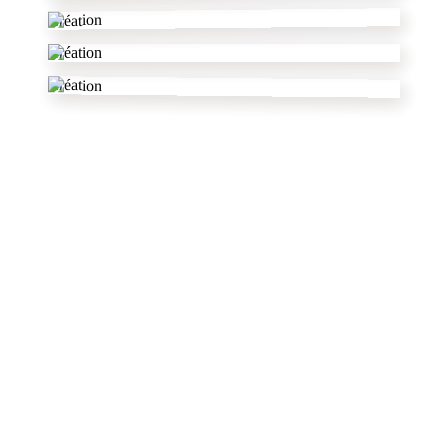
Création
Création
Création
1
2
dans l'Hérault
autres pâtissiers
✦
voir tout le département
★ Pro ★
Aux del'ices modelages et cake de sign
Montpellier,
Hérault (34)
Modelage
My Bento Cake