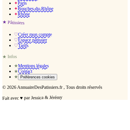
✦
Paris
✦
Bouches-du-Rhône
✦
Rhône
★
Pâtissiers
♡
Créer mon compte
♡
Espace pâtissier
♡
Tarifs
Infos
★
★
Mentions légales
★
Contact
★
Préférences cookies
©
2026
AnnuaireDesPatissiers.fr
, Tous droits réservés
par Jessica & Jérémy
♥
Fait avec