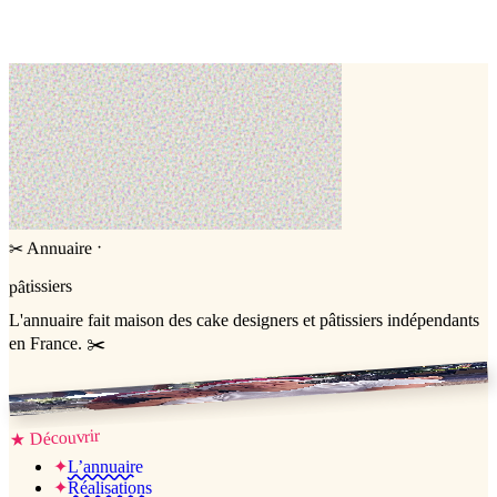
Montpel,
Hérault (34)
Cake design
·
Annuaire
✂
pâtissiers
L'annuaire
fait maison
des cake designers et pâtissiers indépendants
en France. ✂️
Jessica & Jérémy ♡
Découvrir
★
✦
L’annuaire
✦
Réalisations