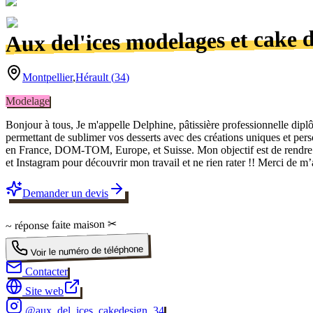
Aux del'ices modelages et cake 
Montpellier
,
Hérault
(
34
)
Modelage
Bonjour à tous, Je m'appelle Delphine, pâtissière professionnelle diplô
permettant de sublimer vos desserts avec des créations uniques et pers
en France, DOM-TOM, Europe, et Suisse. Mon objectif est de rendre v
et Instagram pour découvrir mon travail et ne rien rater !! Merci de m’a
Demander un devis
✂
faite maison
~ réponse
Voir le numéro de téléphone
Contacter
Site web
@
aux_del_ices_cakedesign_34