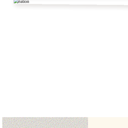
Création
1
2
dans l'Hérault
autres pâtissiers
✦
voir tout le département
My Bento Cake
Montpel,
Hérault (34)
Cake design
ToppersCake
Montpellier,
Hérault (34)
Cake topper
Impression alimentaire