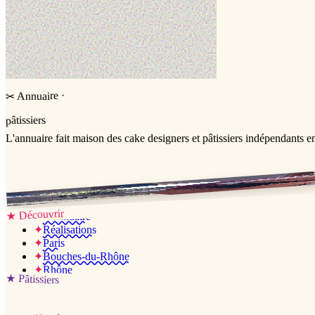
·
Annuaire
✂
pâtissiers
L'annuaire
fait maison
des cake designers et pâtissiers indépendants e
Jessica & Jérémy ♡
Découvrir
★
✦
L’annuaire
✦
Réalisations
✦
Paris
✦
Bouches-du-Rhône
✦
Rhône
★
Pâtissiers