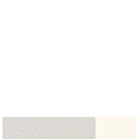
voir tout le département
Aux 77 étoiles
Melun,
Seine-et-Marne (77)
Wedding cake
Cake design
Coup de cœur sucré
Brie-Comte-Robert,
Seine-et-Marne (77)
Cake design
Biscuit
🎂
Patiss presta
Meaux,
Seine-et-Marne (77)
Wedding cake
Number cake