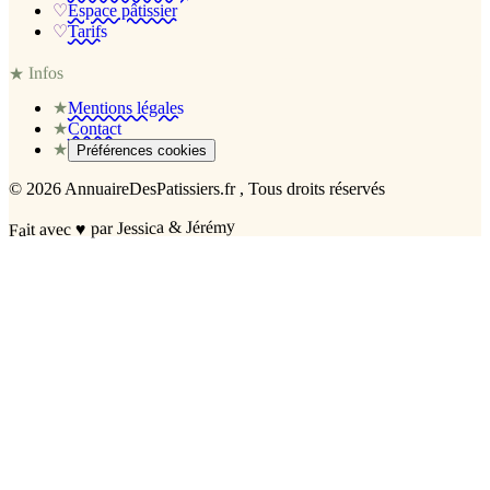
♡
Espace pâtissier
♡
Tarifs
Infos
★
★
Mentions légales
★
Contact
★
Préférences cookies
©
2026
AnnuaireDesPatissiers.fr
, Tous droits réservés
par Jessica & Jérémy
♥
Fait avec