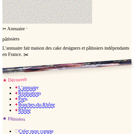
·
Annuaire
✂
pâtissiers
L'annuaire
fait maison
des cake designers et pâtissiers indépendants
en France. ✂️
Jessica & Jérémy ♡
Découvrir
★
✦
L’annuaire
✦
Réalisations
✦
Paris
✦
Bouches-du-Rhône
✦
Rhône
★
Pâtissiers
♡
Créer mon compte