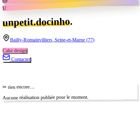
🎂
U
.
unpetit.docinho
Bailly-Romainvilliers
,
Seine-et-Marne
(
77
)
Cake design
Contacter
✂
✂ rien encore…
Aucune réalisation publiée pour le moment.
dans la Seine-et-
autres pâtissiers
✦
Marne