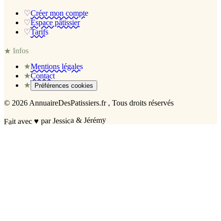
♡
Créer mon compte
♡
Espace pâtissier
♡
Tarifs
Infos
★
★
Mentions légales
★
Contact
★
Préférences cookies
©
2026
AnnuaireDesPatissiers.fr
, Tous droits réservés
par Jessica & Jérémy
♥
Fait avec