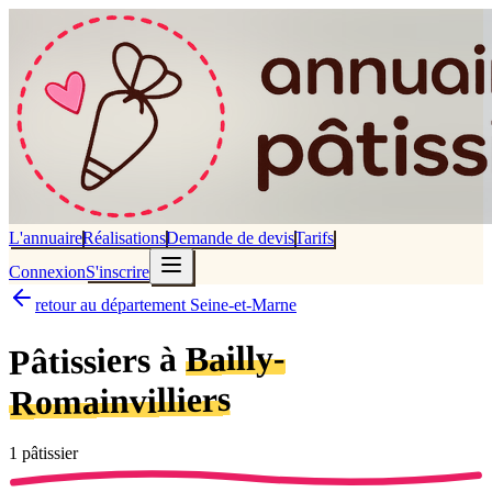
L'annuaire
Réalisations
Demande de devis
Tarifs
Connexion
S'inscrire
retour au département Seine-et-Marne
Bailly-
Pâtissiers à
Romainvilliers
1
pâtissier