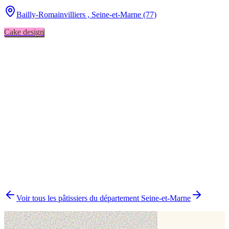
Bailly-Romainvilliers ,
Seine-et-Marne (77)
Cake design
Cake design
1
▸
Combien y a-t-il de pâtissiers indépendants à Bailly-
Romainvilliers ?
▸
Quels délais prévoir pour commander un gâteau ?
▸
Livraison ou retrait à Bailly-Romainvilliers ?
▸
Comment comparer plusieurs pâtissiers en une fois ?
Voir tous les pâtissiers du département
Seine-et-Marne