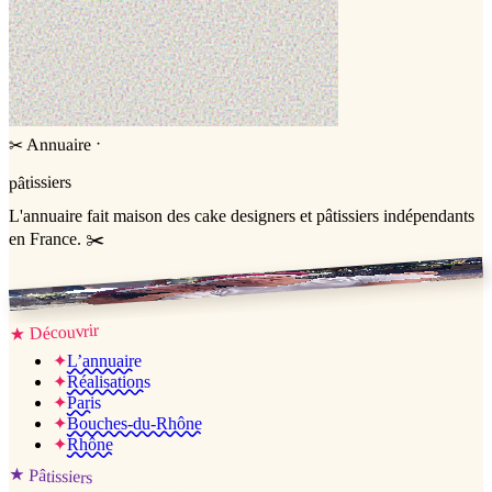
·
Annuaire
✂
pâtissiers
L'annuaire
fait maison
des cake designers et pâtissiers indépendants
en France. ✂️
Jessica & Jérémy ♡
Découvrir
★
✦
L’annuaire
✦
Réalisations
✦
Paris
✦
Bouches-du-Rhône
✦
Rhône
★
Pâtissiers