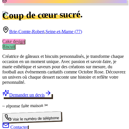
🎂
.
Coup de cœur sucré
Brie-Comte-Robert
,
Seine-et-Marne
(
77
)
Cake design
Biscuit
Créatrice de gâteaux et biscuits personnalisés, je transforme chaque
occasion en un moment unique. Avec passion et savoir-faire, je
marie esthétique et saveurs pour des créations sur mesure, du
football aux événements caritatifs comme Octobre Rose. Découvrez
un univers où chaque dessert raconte une histoire et reflète votre
personnalité.
Demander un devis
✂
faite maison
~ réponse
Voir le numéro de téléphone
Contacter