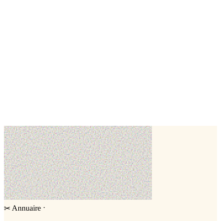
🎂
Patiss presta
Meaux,
Seine-et-Marne (77)
Wedding cake
Number cake
🎂
unpetit.docinho
Bailly-Romainvilliers ,
Seine-et-Marne (77)
Cake design
·
Annuaire
✂