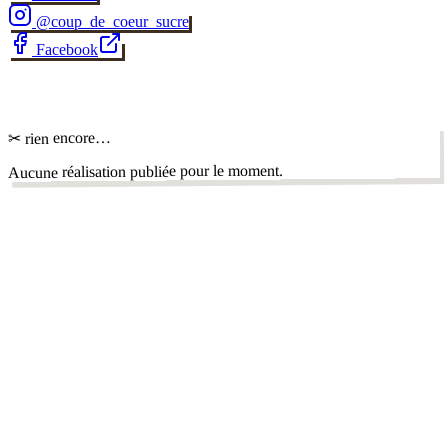
@
coup_de_coeur_sucre
Facebook
✂
✂ rien encore…
Aucune réalisation publiée pour le moment.
dans la Seine-et-
autres pâtissiers
✦
Marne
voir tout le département
Aux 77 étoiles
Melun,
Seine-et-Marne (77)
Wedding cake
Cake design