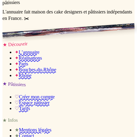
pâtissiers
L'annuaire
fait maison
des cake designers et pâtissiers indépendants
en France. ✂️
Jessica & Jérémy ♡
Découvrir
★
✦
L’annuaire
✦
Réalisations
✦
Paris
✦
Bouches-du-Rhône
✦
Rhône
★
Pâtissiers
♡
Créer mon compte
♡
Espace pâtissier
♡
Tarifs
Infos
★
★
Mentions légales
★
Contact