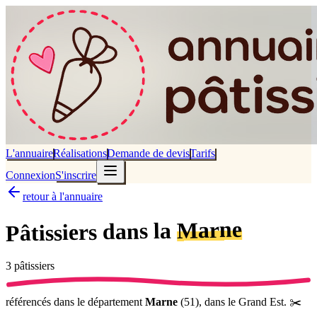
L'annuaire
Réalisations
Demande de devis
Tarifs
Connexion
S'inscrire
retour à l'annuaire
Marne
dans la
Pâtissiers
3
pâtissier
s
référencé
s
dans le département
Marne
(
51
),
dans le Grand Est
.
✂️