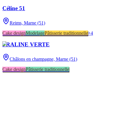
Céline 51
Reims,
Marne (51)
Cake design
Modelage
Pâtisserie traditionnelle
+
4
PRALINE VERTE
Châlons en champagne,
Marne (51)
Cake design
Pâtisserie traditionnelle
Châlons en champagne
1
COURGIVAUX
1
Reims
1