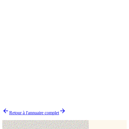
Cake design
3
Pâtisserie traditionnelle
3
Boutique physique
1
Emporte-pièce
1
Impression alimentaire
1
Modelage
1
Traiteur
1
▸
Combien y a-t-il de pâtissiers indépendants dans la Marne ?
▸
Quels délais prévoir pour commander un gâteau ?
▸
Livraison ou retrait sur place ?
▸
Comment choisir le bon pâtissier ?
▸
Pourquoi choisir un pâtissier indépendant ?
Retour à l'annuaire complet