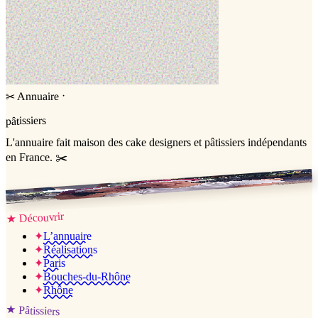
·
Annuaire
✂
pâtissiers
L'annuaire
fait maison
des cake designers et pâtissiers indépendants
en France. ✂️
Jessica & Jérémy ♡
Découvrir
★
✦
L’annuaire
✦
Réalisations
✦
Paris
✦
Bouches-du-Rhône
✦
Rhône
★
Pâtissiers