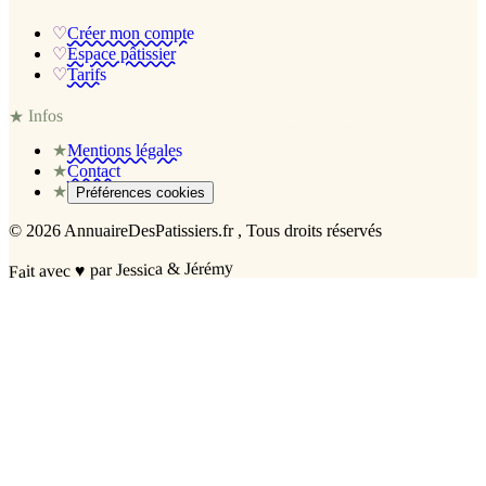
♡
Créer mon compte
♡
Espace pâtissier
♡
Tarifs
Infos
★
★
Mentions légales
★
Contact
★
Préférences cookies
©
2026
AnnuaireDesPatissiers.fr
, Tous droits réservés
par Jessica & Jérémy
♥
Fait avec