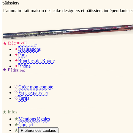
pâtissiers
L'annuaire
fait maison
des cake designers et pâtissiers indépendants e
Jessica & Jérémy ♡
Découvrir
★
✦
L’annuaire
✦
Réalisations
✦
Paris
✦
Bouches-du-Rhône
✦
Rhône
★
Pâtissiers
♡
Créer mon compte
♡
Espace pâtissier
♡
Tarifs
Infos
★
★
Mentions légales
★
Contact
★
Préférences cookies