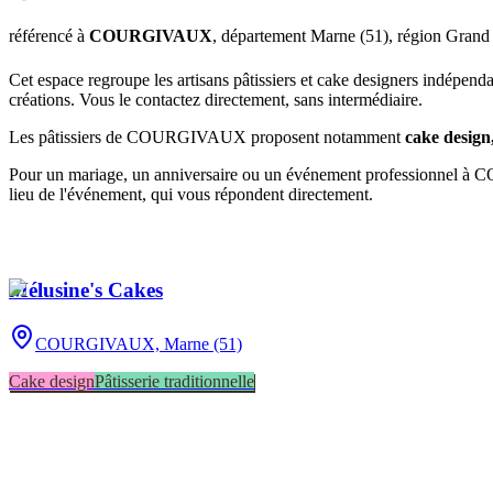
référencé
à
COURGIVAUX
, département
Marne
(
51
), région
Grand 
Cet espace regroupe les artisans pâtissiers et cake designers indépend
créations. Vous le contactez directement, sans intermédiaire.
Les pâtissiers de
COURGIVAUX
proposent notamment
cake design,
Pour un mariage, un anniversaire ou un événement professionnel à
C
lieu de l'événement, qui vous répondent directement.
Mélusine's Cakes
COURGIVAUX,
Marne (51)
Cake design
Pâtisserie traditionnelle