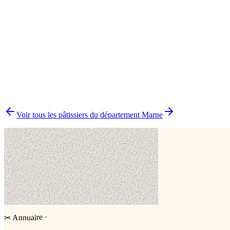
Cake design
1
Pâtisserie traditionnelle
1
▸
Combien y a-t-il de pâtissiers indépendants à COURGIVAUX ?
▸
Quels délais prévoir pour commander un gâteau ?
▸
Livraison ou retrait à COURGIVAUX ?
▸
Comment comparer plusieurs pâtissiers en une fois ?
Voir tous les pâtissiers du département
Marne
·
Annuaire
✂