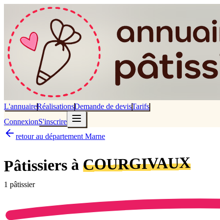
L'annuaire
Réalisations
Demande de devis
Tarifs
Connexion
S'inscrire
retour au département Marne
COURGIVAUX
Pâtissiers à
1
pâtissier