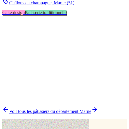
Châlons en champagne,
Marne (51)
Cake design
Pâtisserie traditionnelle
Cake design
1
Pâtisserie traditionnelle
1
▸
Combien y a-t-il de pâtissiers indépendants à Châlons en
champagne ?
▸
Quels délais prévoir pour commander un gâteau ?
▸
Livraison ou retrait à Châlons en champagne ?
▸
Comment comparer plusieurs pâtissiers en une fois ?
Voir tous les pâtissiers du département
Marne