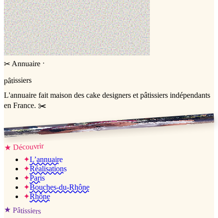
·
Annuaire
✂
pâtissiers
L'annuaire
fait maison
des cake designers et pâtissiers indépendants
en France. ✂️
Jessica & Jérémy ♡
Découvrir
★
✦
L’annuaire
✦
Réalisations
✦
Paris
✦
Bouches-du-Rhône
✦
Rhône
★
Pâtissiers