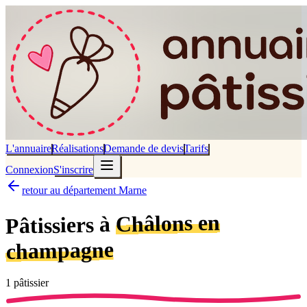
L'annuaire
Réalisations
Demande de devis
Tarifs
Connexion
S'inscrire
retour au département Marne
Châlons en
Pâtissiers à
champagne
1
pâtissier