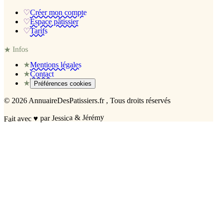
♡
Créer mon compte
♡
Espace pâtissier
♡
Tarifs
Infos
★
★
Mentions légales
★
Contact
★
Préférences cookies
©
2026
AnnuaireDesPatissiers.fr
, Tous droits réservés
par Jessica & Jérémy
♥
Fait avec