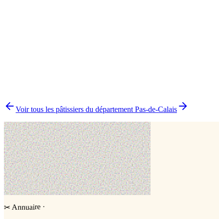
Cake topper
1
Impression alimentaire
1
▸
Combien y a-t-il de pâtissiers indépendants à Tournehem-sur-la-
▸
Quels délais prévoir pour commander un gâteau ?
▸
Livraison ou retrait à Tournehem-sur-la-Hem ?
▸
Comment comparer plusieurs pâtissiers en une fois ?
Voir tous les pâtissiers du département
Pas-de-Calais
·
Annuaire
✂