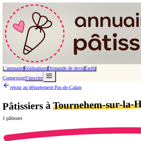
L'annuaire
Réalisations
Demande de devis
Tarifs
Connexion
S'inscrire
retour au département Pas-de-Calais
Tournehem-sur-la-
Pâtissiers à
1
pâtissier