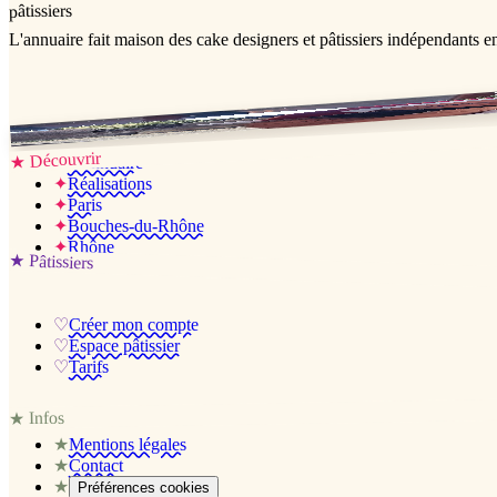
pâtissiers
L'annuaire
fait maison
des cake designers et pâtissiers indépendants e
Jessica & Jérémy ♡
Découvrir
★
✦
L’annuaire
✦
Réalisations
✦
Paris
✦
Bouches-du-Rhône
✦
Rhône
★
Pâtissiers
♡
Créer mon compte
♡
Espace pâtissier
♡
Tarifs
Infos
★
★
Mentions légales
★
Contact
★
Préférences cookies