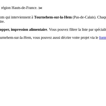
, région
Hauts-de-France
.
✂️
ants qui interviennent à
Tournehem-sur-la-Hem
(
Pas-de-Calais
)
. Chaqu
ire.
topper, impression alimentaire
. Vous pouvez filtrer la liste par spécial
urnehem-sur-la-Hem
, vous pouvez aussi décrire votre projet via le
form