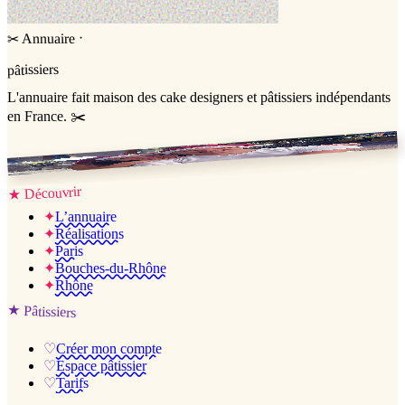
·
Annuaire
✂
pâtissiers
L'annuaire
fait maison
des cake designers et pâtissiers indépendants
en France. ✂️
Jessica & Jérémy ♡
Découvrir
★
✦
L’annuaire
✦
Réalisations
✦
Paris
✦
Bouches-du-Rhône
✦
Rhône
★
Pâtissiers
♡
Créer mon compte
♡
Espace pâtissier
♡
Tarifs