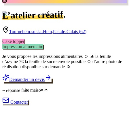
🎂
.
L’atelier créatif
Tournehem-sur-la-Hem
,
Pas-de-Calais
(
62
)
Cake topper
Impression alimentaire
Je vous propose les impressions alimentaires ☺️ 5€ la feuille
d’azyme 7€ la feuille de sucre envoie possible ☺️ d’autre photo de
réalisation disponible sur demande ☺️
Demander un devis
✂
faite maison
~ réponse
Contacter
✂