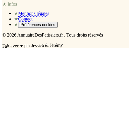
Infos
★
★
Mentions légales
★
Contact
★
Préférences cookies
©
2026
AnnuaireDesPatissiers.fr
, Tous droits réservés
par Jessica & Jérémy
♥
Fait avec