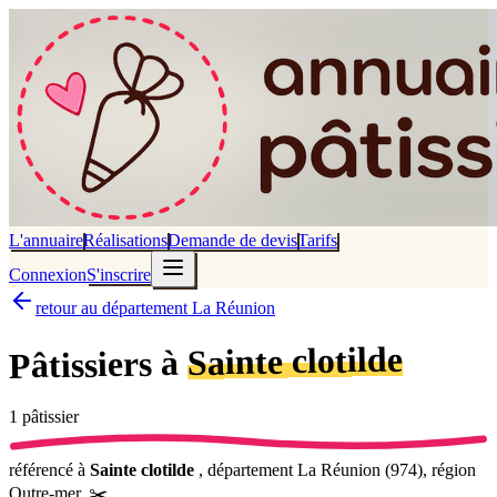
L'annuaire
Réalisations
Demande de devis
Tarifs
Connexion
S'inscrire
retour au département La Réunion
Sainte clotilde
Pâtissiers à
1
pâtissier
référencé
à
Sainte clotilde
, département
La Réunion
(
974
), région
Outre-mer
.
✂️