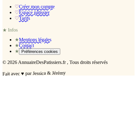
♡
Créer mon compte
♡
Espace pâtissier
♡
Tarifs
Infos
★
★
Mentions légales
★
Contact
★
Préférences cookies
©
2026
AnnuaireDesPatissiers.fr
, Tous droits réservés
par Jessica & Jérémy
♥
Fait avec