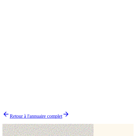
Sainte clotilde
1
Pâtisserie orientale
1
Pâtisserie traditionnelle
1
▸
Combien y a-t-il de pâtissiers indépendants à La Réunion ?
▸
Quels délais prévoir pour commander un gâteau ?
▸
Livraison ou retrait sur place ?
▸
Comment choisir le bon pâtissier ?
▸
Pourquoi choisir un pâtissier indépendant ?
Retour à l'annuaire complet