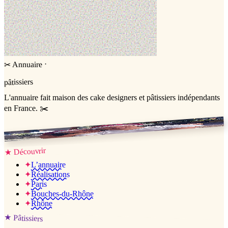
·
Annuaire
✂
pâtissiers
L'annuaire
fait maison
des cake designers et pâtissiers indépendants
en France. ✂️
Jessica & Jérémy ♡
Découvrir
★
✦
L’annuaire
✦
Réalisations
✦
Paris
✦
Bouches-du-Rhône
✦
Rhône
★
Pâtissiers