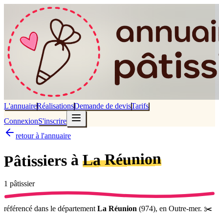
L'annuaire
Réalisations
Demande de devis
Tarifs
Connexion
S'inscrire
retour à l'annuaire
La Réunion
à
Pâtissiers
1
pâtissier
référencé
dans le département
La Réunion
(
974
),
en Outre-mer
.
✂️