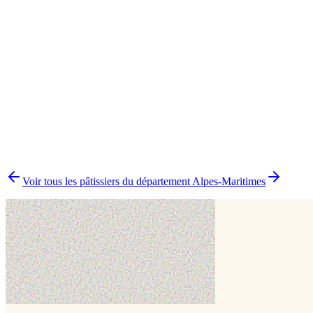
Atelier en présentiel
1
Biscuit
1
Boutique en ligne
1
Emporte-pièce
1
▸
Combien y a-t-il de pâtissiers indépendants à Nice ?
▸
Quels délais prévoir pour commander un gâteau ?
▸
Livraison ou retrait à Nice ?
▸
Comment comparer plusieurs pâtissiers en une fois ?
Voir tous les pâtissiers du département
Alpes-Maritimes