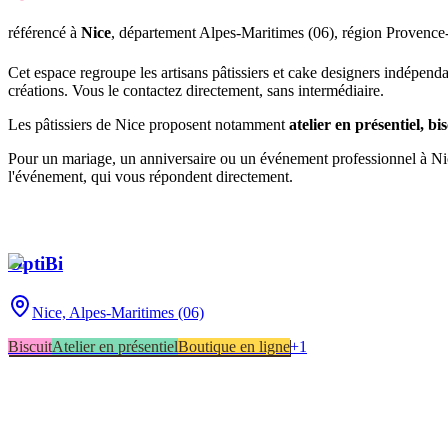
référencé
à
Nice
, département
Alpes-Maritimes
(
06
), région
Provence
Cet espace regroupe les artisans pâtissiers et cake designers indépend
créations. Vous le contactez directement, sans intermédiaire.
Les pâtissiers de
Nice
proposent notamment
atelier en présentiel, bi
Pour un mariage, un anniversaire ou un événement professionnel à
Ni
l'événement, qui vous répondent directement.
OptiBi
Nice,
Alpes-Maritimes (06)
Biscuit
Atelier en présentiel
Boutique en ligne
+
1