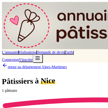
L'annuaire
Réalisations
Demande de devis
Tarifs
Connexion
S'inscrire
retour au département Alpes-Maritimes
Nice
Pâtissiers à
1
pâtissier