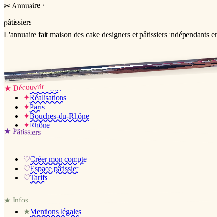
·
Annuaire
✂
pâtissiers
L'annuaire
fait maison
des cake designers et pâtissiers indépendants e
Jessica & Jérémy ♡
Découvrir
★
✦
L’annuaire
✦
Réalisations
✦
Paris
✦
Bouches-du-Rhône
✦
Rhône
★
Pâtissiers
♡
Créer mon compte
♡
Espace pâtissier
♡
Tarifs
Infos
★
★
Mentions légales