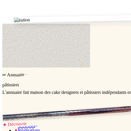
✂
Création
·
Annuaire
✂
pâtissiers
L'annuaire
fait maison
des cake designers et pâtissiers indépendants e
Jessica & Jérémy ♡
Découvrir
★
✦
L’annuaire
✦
Réalisations