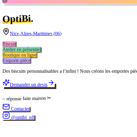
🎂
.
OptiBi
Nice
,
Alpes-Maritimes
(
06
)
Biscuit
Atelier en présentiel
Boutique en ligne
Emporte-pièce
Des biscuits personnalisables a l’infini ! Nous créons les emportes p
Demander un devis
✂
faite maison
~ réponse
Contacter
@
optibi_off