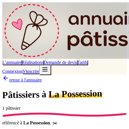
L'annuaire
Réalisations
Demande de devis
Tarifs
Connexion
S'inscrire
retour à l'annuaire
La Possession
Pâtissiers à
1
pâtissier
référencé
à
La Possession
.
✂️