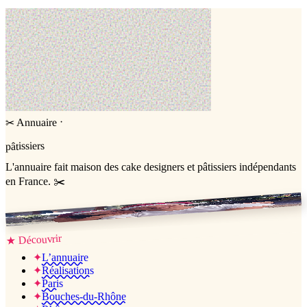
▸
Livraison ou retrait à La Possession ?
▸
Comment comparer plusieurs pâtissiers en une fois ?
·
Annuaire
✂
pâtissiers
L'annuaire
fait maison
des cake designers et pâtissiers indépendants
en France. ✂️
Jessica & Jérémy ♡
Découvrir
★
✦
L’annuaire
✦
Réalisations
✦
Paris
✦
Bouches-du-Rhône