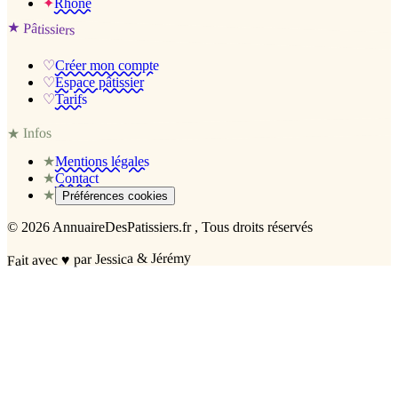
✦
Rhône
★
Pâtissiers
♡
Créer mon compte
♡
Espace pâtissier
♡
Tarifs
Infos
★
★
Mentions légales
★
Contact
★
Préférences cookies
©
2026
AnnuaireDesPatissiers.fr
, Tous droits réservés
par Jessica & Jérémy
♥
Fait avec