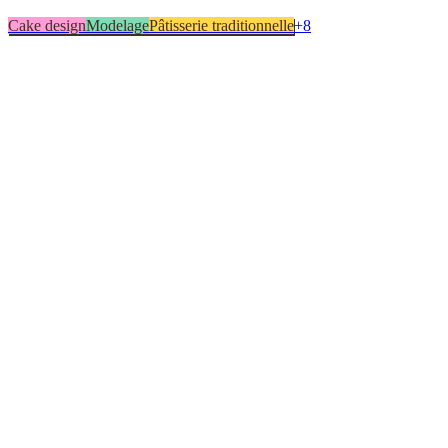
Cake design
Modelage
Pâtisserie traditionnelle
+
8
Atelier en présentiel
1
Biscuit
1
Boutique en ligne
1
Boutique physique
1
Cake design
1
Cake topper
1
Emporte-pièce
1
Impression alimentaire
1
Modelage
1
Pâtisserie traditionnelle
1
▸
Combien y a-t-il de pâtissiers indépendants à La Possession ?
▸
Quels délais prévoir pour commander un gâteau ?