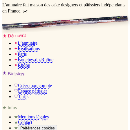
L'annuaire
fait maison
des cake designers et pâtissiers indépendants
en France. ✂️
Jessica & Jérémy ♡
Découvrir
★
✦
L’annuaire
✦
Réalisations
✦
Paris
✦
Bouches-du-Rhône
✦
Rhône
★
Pâtissiers
♡
Créer mon compte
♡
Espace pâtissier
♡
Tarifs
Infos
★
★
Mentions légales
★
Contact
★
Préférences cookies