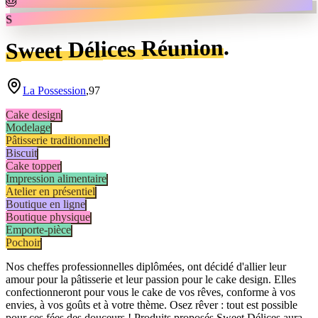
🎂
S
.
Sweet Délices Réunion
La Possession
,
97
Cake design
Modelage
Pâtisserie traditionnelle
Biscuit
Cake topper
Impression alimentaire
Atelier en présentiel
Boutique en ligne
Boutique physique
Emporte-pièce
Pochoir
Nos cheffes professionnelles diplômées, ont décidé d'allier leur
amour pour la pâtisserie et leur passion pour le cake design. Elles
confectionneront pour vous le cake de vos rêves, conforme à vos
envies, à vos goûts et à votre thème. Osez rêver : tout est possible
pour ces fées des douceurs ! Produits proposés Sweet Délices aura