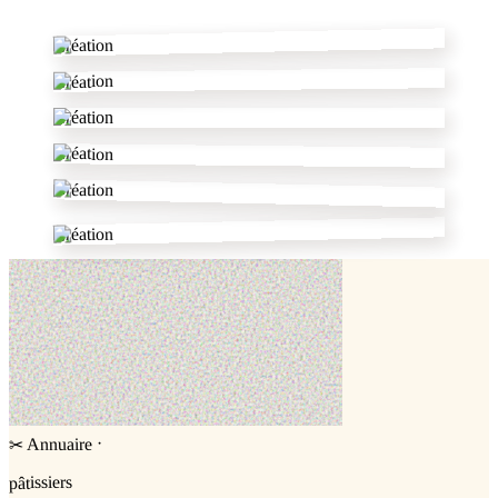
Création
Création
Création
Création
Création
Création
·
Annuaire
✂
pâtissiers