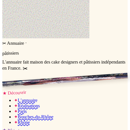
·
Annuaire
✂
pâtissiers
L'annuaire
fait maison
des cake designers et pâtissiers indépendants
en France. ✂️
Jessica & Jérémy ♡
Découvrir
★
✦
L’annuaire
✦
Réalisations
✦
Paris
✦
Bouches-du-Rhône
✦
Rhône