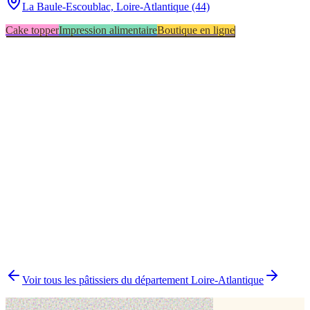
La Baule-Escoublac,
Loire-Atlantique (44)
Cake topper
Impression alimentaire
Boutique en ligne
Boutique en ligne
1
Cake topper
1
Impression alimentaire
1
▸
Combien y a-t-il de pâtissiers indépendants à La Baule-
Escoublac ?
▸
Quels délais prévoir pour commander un gâteau ?
▸
Livraison ou retrait à La Baule-Escoublac ?
▸
Comment comparer plusieurs pâtissiers en une fois ?
Voir tous les pâtissiers du département
Loire-Atlantique