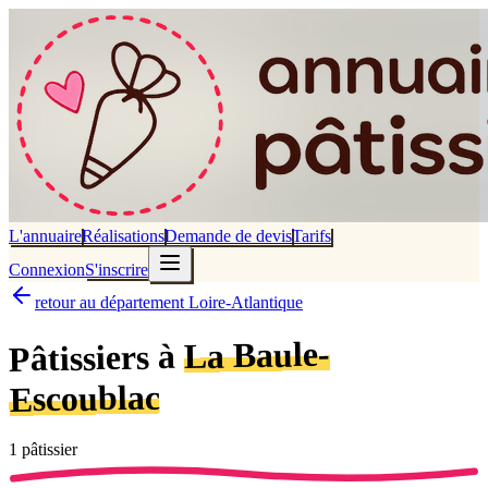
L'annuaire
Réalisations
Demande de devis
Tarifs
Connexion
S'inscrire
retour au département Loire-Atlantique
La Baule-
Pâtissiers à
Escoublac
1
pâtissier