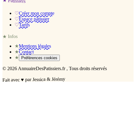
★
Pâtissiers
♡
Créer mon compte
♡
Espace pâtissier
♡
Tarifs
Infos
★
★
Mentions légales
★
Contact
★
Préférences cookies
©
2026
AnnuaireDesPatissiers.fr
, Tous droits réservés
par Jessica & Jérémy
♥
Fait avec